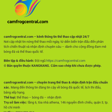
giúp
không
người
muốn
chơi
trả
tránh
phí
rủi
ro
ngay
từ
đầu
camfrogcentral.com – kênh thông tin thể thao cập nhật 24/7
Nơi cập nhật tin nóng thể thao mỗi ngày, từ diễn biến trận đấu đến phân
tích chiến thuật và nhận định chuyên sâu – dành cho cộng đồng đam mê
bóng đá và thể thao quốc tế.
Biên tập & điều hành:
Đội ngũ
https://camfrogcentral.com
© Bản quyền thuộc KANGKANG. Cấm sao chép khi chưa được phép.
camfrogcentral.com – chuyên trang thể thao & nhận định trận đấu chuẩn
xác.
Mang đến thông tin đáng tin cậy về bóng đá quốc tế, lịch thi đấu,
bảng xếp hạng.
Thể loại:
thể thao – bóng đá – nhận định
Trụ sở làm việc:
tầng 6, tòa nhà athena, 146 nguyễn đình chiểu, quận 3, tp.
hồ chí minh