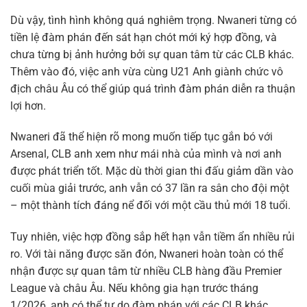
Dù vậy, tình hình không quá nghiêm trọng. Nwaneri từng có
tiền lệ đàm phán đến sát hạn chót mới ký hợp đồng, và
chưa từng bị ảnh hưởng bởi sự quan tâm từ các CLB khác.
Thêm vào đó, việc anh vừa cùng U21 Anh giành chức vô
địch châu Âu có thể giúp quá trình đàm phán diễn ra thuận
lợi hơn.
Nwaneri đã thể hiện rõ mong muốn tiếp tục gắn bó với
Arsenal, CLB anh xem như mái nhà của mình và nơi anh
được phát triển tốt. Mặc dù thời gian thi đấu giảm dần vào
cuối mùa giải trước, anh vẫn có 37 lần ra sân cho đội một
– một thành tích đáng nể đối với một cầu thủ mới 18 tuổi.
Tuy nhiên, việc hợp đồng sắp hết hạn vẫn tiềm ẩn nhiều rủi
ro. Với tài năng được săn đón, Nwaneri hoàn toàn có thể
nhận được sự quan tâm từ nhiều CLB hàng đầu Premier
League và châu Âu. Nếu không gia hạn trước tháng
1/2026, anh có thể tự do đàm phán với các CLB khác.