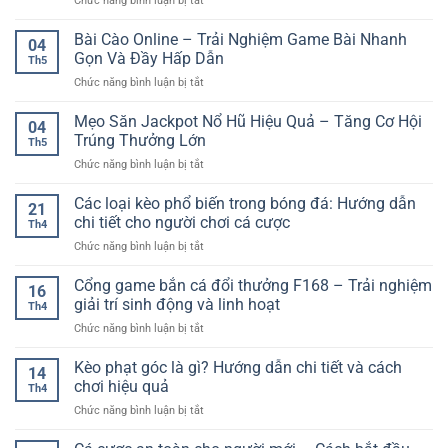
Chức năng bình luận bị tắt
Lỗi
Đăng
Bài Cào Online – Trải Nghiệm Game Bài Nhanh
04
Nhập
Gọn Và Đầy Hấp Dẫn
Th5
Thường
ở
Chức năng bình luận bị tắt
Gặp
Bài
Và
Cào
Mẹo Săn Jackpot Nổ Hũ Hiệu Quả – Tăng Cơ Hội
Cách
04
Online
Xử
Trúng Thưởng Lớn
Th5
–
Lý
ở
Chức năng bình luận bị tắt
Trải
–
Mẹo
Nghiệm
Hướng
Săn
Các loại kèo phổ biến trong bóng đá: Hướng dẫn
Game
Dẫn
21
Jackpot
Bài
chi tiết cho người chơi cá cược
Nhanh
Th4
Nổ
Nhanh
Cho
ở
Chức năng bình luận bị tắt
Hũ
Gọn
Người
Các
Hiệu
Và
Chơi
loại
Cổng game bắn cá đổi thưởng F168 – Trải nghiệm
Quả
Đầy
16
kèo
–
giải trí sinh động và linh hoạt
Hấp
Th4
phổ
Tăng
Dẫn
ở
Chức năng bình luận bị tắt
biến
Cơ
Cổng
trong
Hội
game
Kèo phạt góc là gì? Hướng dẫn chi tiết và cách
bóng
Trúng
14
bắn
đá:
chơi hiệu quả
Thưởng
Th4
cá
Hướng
Lớn
ở
Chức năng bình luận bị tắt
đổi
dẫn
Kèo
thưởng
chi
phạt
F168