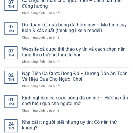
Cá cược an toàn cho người mới – Cách bắt đầu
tiết
07
góc
–
đúng hướng
cho
Th4
là
Trải
người
ở
Chức năng bình luận bị tắt
gì?
nghiệm
chơi
Cá
Hướng
giải
cá
cược
Dự đoán kết quả bóng đá hôm nay – Mô hình suy
dẫn
trí
07
cược
an
chi
luận & xác suất (thinking like a model)
sinh
Th4
toàn
tiết
động
ở
Chức năng bình luận bị tắt
cho
và
và
Dự
người
cách
linh
đoán
Website cá cược thể thao uy tín và cách chọn nền
mới
chơi
07
hoạt
kết
–
tảng theo hướng thực tế hơn
hiệu
Th4
quả
Cách
quả
ở
Chức năng bình luận bị tắt
bóng
bắt
Website
đá
đầu
cá
Nạp Tiền Cá Cược Bóng Đá – Hướng Dẫn An Toàn
hôm
đúng
02
cược
nay
Và Hiệu Quả Cho Người Chơi
hướng
Th4
thể
–
ở
Chức năng bình luận bị tắt
thao
Mô
Nạp
uy
hình
Tiền
Kinh nghiệm cá cược bóng đá online – Hướng dẫn
tín
suy
01
Cá
và
chơi hiệu quả cho người mới
luận
Th4
Cược
cách
&
ở
Chức năng bình luận bị tắt
Bóng
chọn
xác
Kinh
Đá
nền
suất
nghiệm
Nhà cái ít người biết nhưng uy tín: Có nên thử
–
tảng
24
(thinking
cá
Hướng
không?
theo
like
Th3
cược
Dẫn
hướng