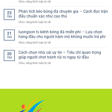
a
ở
Chức năng bình luận bị tắt
bóng
An
thực
model)
Nhà
đá
Toàn
tế
cái
Phân tích kèo bóng đá chuyên gia – Cách đọc trận
online
Và
23
hơn
ít
–
đấu chuẩn xác như cao thủ
Hiệu
Th3
người
Hướng
Quả
ở
Chức năng bình luận bị tắt
biết
dẫn
Cho
Phân
nhưng
chơi
Người
tích
luongson tv kênh bóng đá miễn phí – Lựa chọn
uy
hiệu
21
Chơi
kèo
tín:
hàng đầu cho người hâm mộ không muốn trả phí
quả
Th3
bóng
Có
cho
ở
Chức năng bình luận bị tắt
đá
nên
người
luongson
chuyên
thử
mới
tv
Cách chọn nhà cái uy tín – Tiêu chí quan trọng
gia
không?
20
kênh
–
giúp người chơi tránh rủi ro ngay từ đầu
Th3
bóng
Cách
ở
Chức năng bình luận bị tắt
đá
đọc
Cách
miễn
trận
chọn
phí
đấu
nhà
–
chuẩn
cái
Lựa
xác
uy
chọn
như
tín
hàng
cao
–
đầu
thủ
Tiêu
cho
chí
người
quan
hâm
trọng
mộ