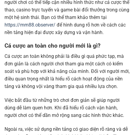
người chơi có thể tiếp cận nhiều hình thức như cá cược thể
thao, casino trực tuyến và game bài đổi thưởng trong cùng
một hệ sinh thái. Bạn có thể tham khảo thêm tại
https://mm88.observer/
để hình dung rõ hơn về cách các
nền tảng hiện đại được xây dựng và vận hành.
Cá cược an toàn cho người mới là gì?
Cá cược an toàn không phải là điều gì quá phức tạp, mà
đơn giản là cách người chơi tham gia một cách có kiểm
soát và phù hợp với khả năng của mình. Đối với người mới,
điều quan trọng nhất là hiểu rõ cách hoạt động của nền
tảng và không vội vàng tham gia quá nhiều lựa chọn.
Việc bắt đầu từ những trò chơi đơn giản sẽ giúp người
dùng dễ làm quen hơn. Khi đã hiểu rõ cách vận hành,
người chơi có thể dần mở rộng sang các hình thức khác.
Ngoài ra, việc sử dụng nền tảng có giao diện rõ ràng và dễ