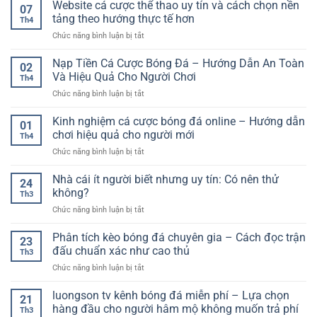
đoán
Website cá cược thể thao uy tín và cách chọn nền
mới
chơi
07
hoạt
kết
–
tảng theo hướng thực tế hơn
hiệu
Th4
quả
Cách
quả
ở
Chức năng bình luận bị tắt
bóng
bắt
Website
đá
đầu
cá
Nạp Tiền Cá Cược Bóng Đá – Hướng Dẫn An Toàn
hôm
đúng
02
cược
nay
Và Hiệu Quả Cho Người Chơi
hướng
Th4
thể
–
ở
Chức năng bình luận bị tắt
thao
Mô
Nạp
uy
hình
Tiền
Kinh nghiệm cá cược bóng đá online – Hướng dẫn
tín
suy
01
Cá
và
chơi hiệu quả cho người mới
luận
Th4
Cược
cách
&
ở
Chức năng bình luận bị tắt
Bóng
chọn
xác
Kinh
Đá
nền
suất
nghiệm
Nhà cái ít người biết nhưng uy tín: Có nên thử
–
tảng
24
(thinking
cá
Hướng
không?
theo
like
Th3
cược
Dẫn
hướng
a
ở
Chức năng bình luận bị tắt
bóng
An
thực
model)
Nhà
đá
Toàn
tế
cái
Phân tích kèo bóng đá chuyên gia – Cách đọc trận
online
Và
23
hơn
ít
–
đấu chuẩn xác như cao thủ
Hiệu
Th3
người
Hướng
Quả
ở
Chức năng bình luận bị tắt
biết
dẫn
Cho
Phân
nhưng
chơi
Người
tích
luongson tv kênh bóng đá miễn phí – Lựa chọn
uy
hiệu
21
Chơi
kèo
tín:
hàng đầu cho người hâm mộ không muốn trả phí
quả
Th3
bóng