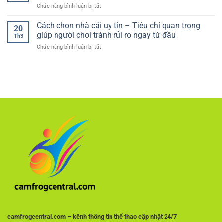
Có
cho
ở
Chức năng bình luận bị tắt
đá
nên
người
luongson
chuyên
thử
mới
tv
Cách chọn nhà cái uy tín – Tiêu chí quan trọng
gia
không?
20
kênh
–
giúp người chơi tránh rủi ro ngay từ đầu
Th3
bóng
Cách
ở
Chức năng bình luận bị tắt
đá
đọc
Cách
miễn
trận
chọn
phí
đấu
nhà
–
chuẩn
cái
Lựa
xác
uy
chọn
như
tín
hàng
cao
–
đầu
thủ
Tiêu
cho
chí
người
quan
hâm
trọng
mộ
giúp
không
người
muốn
chơi
trả
tránh
phí
rủi
ro
ngay
từ
đầu
camfrogcentral.com – kênh thông tin thể thao cập nhật 24/7