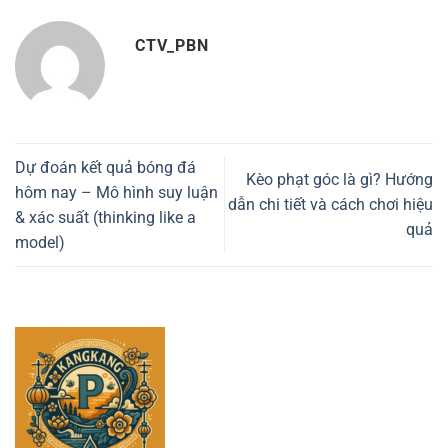
CTV_PBN
Dự đoán kết quả bóng đá
Kèo phạt góc là gì? Hướng
hôm nay – Mô hình suy luận
dẫn chi tiết và cách chơi hiệu
& xác suất (thinking like a
quả
model)