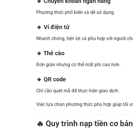
🔹 Chuyển khoản ngân hàng
Phương thức phổ biến và dễ sử dụng.
🔹 Ví điện tử
Nhanh chóng, tiện lợi và phù hợp với người ch
🔹 Thẻ cào
Đơn giản nhưng có thể mất phí cao hơn.
🔹 QR code
Chỉ cần quét mã để thực hiện giao dịch.
Việc lựa chọn phương thức phù hợp giúp tối ưu
🔥 Quy trình nạp tiền cơ bản