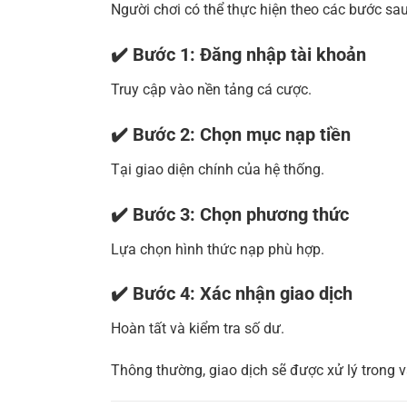
Người chơi có thể thực hiện theo các bước sau
✔️ Bước 1: Đăng nhập tài khoản
Truy cập vào nền tảng cá cược.
✔️ Bước 2: Chọn mục nạp tiền
Tại giao diện chính của hệ thống.
✔️ Bước 3: Chọn phương thức
Lựa chọn hình thức nạp phù hợp.
✔️ Bước 4: Xác nhận giao dịch
Hoàn tất và kiểm tra số dư.
Thông thường, giao dịch sẽ được xử lý trong v