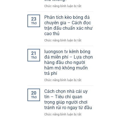
Và
bóng
Hiệu
ở
Chức năng bình luận bị tắt
đá
Quả
Nhà
online
Cho
cái
–
Phân tích kèo bóng đá
23
Người
ít
Hướng
chuyên gia – Cách đọc
Th3
Chơi
người
dẫn
trận đấu chuẩn xác như
biết
chơi
cao thủ
nhưng
hiệu
uy
quả
ở
Chức năng bình luận bị tắt
tín:
cho
Phân
Có
người
tích
luongson tv kênh bóng
21
nên
mới
kèo
đá miễn phí – Lựa chọn
Th3
thử
bóng
hàng đầu cho người
không?
đá
hâm mộ không muốn
chuyên
trả phí
gia
–
ở
Chức năng bình luận bị tắt
Cách
luongson
đọc
tv
Cách chọn nhà cái uy
20
trận
kênh
tín – Tiêu chí quan
Th3
đấu
bóng
trọng giúp người chơi
chuẩn
đá
tránh rủi ro ngay từ đầu
xác
miễn
như
phí
ở
Chức năng bình luận bị tắt
cao
–
Cách
thủ
Lựa
chọn