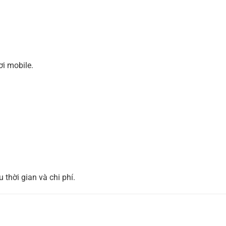
ơi mobile.
 thời gian và chi phí.