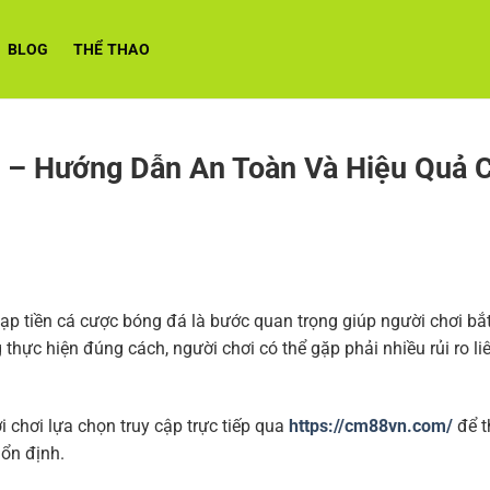
BLOG
THỂ THAO
 – Hướng Dẫn An Toàn Và Hiệu Quả 
nạp tiền cá cược bóng đá là bước quan trọng giúp người chơi bắ
thực hiện đúng cách, người chơi có thể gặp phải nhiều rủi ro li
 chơi lựa chọn truy cập trực tiếp qua
https://cm88vn.com/
để t
 ổn định.