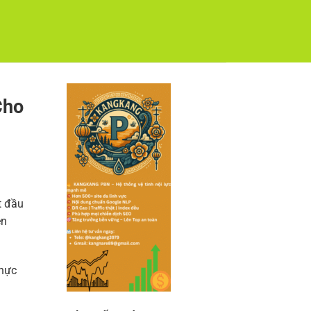
Cho
t đầu
ên
hực