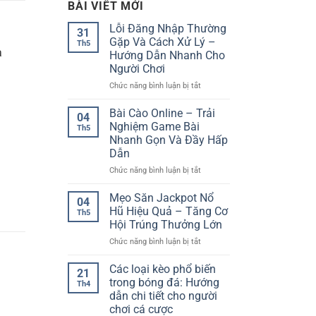
BÀI VIẾT MỚI
Lỗi Đăng Nhập Thường
31
Gặp Và Cách Xử Lý –
Th5
à
Hướng Dẫn Nhanh Cho
Người Chơi
ở
Chức năng bình luận bị tắt
Lỗi
Đăng
Bài Cào Online – Trải
04
Nhập
Nghiệm Game Bài
Th5
Thường
Nhanh Gọn Và Đầy Hấp
Gặp
Dẫn
Và
Cách
ở
Chức năng bình luận bị tắt
Xử
Bài
Lý
Cào
Mẹo Săn Jackpot Nổ
04
–
Online
Hũ Hiệu Quả – Tăng Cơ
Th5
Hướng
–
Hội Trúng Thưởng Lớn
Dẫn
Trải
Nhanh
ở
Chức năng bình luận bị tắt
Nghiệm
Cho
Mẹo
Game
Người
Săn
Bài
Các loại kèo phổ biến
21
Chơi
Jackpot
Nhanh
trong bóng đá: Hướng
Th4
Nổ
Gọn
dẫn chi tiết cho người
Hũ
Và
chơi cá cược
Hiệu
Đầy