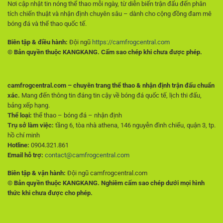
Nơi cập nhật tin nóng thể thao mỗi ngày, từ diễn biến trận đấu đến phân
tích chiến thuật và nhận định chuyên sâu – dành cho cộng đồng đam mê
bóng đá và thể thao quốc tế.
Biên tập & điều hành:
Đội ngũ
https://camfrogcentral.com
© Bản quyền thuộc KANGKANG. Cấm sao chép khi chưa được phép.
camfrogcentral.com – chuyên trang thể thao & nhận định trận đấu chuẩn
xác.
Mang đến thông tin đáng tin cậy về bóng đá quốc tế, lịch thi đấu,
bảng xếp hạng.
Thể loại:
thể thao – bóng đá – nhận định
Trụ sở làm việc:
tầng 6, tòa nhà athena, 146 nguyễn đình chiểu, quận 3, tp.
hồ chí minh
Hotline:
0904.321.861
Email hỗ trợ:
contact@camfrogcentral.com
Biên tập & vận hành:
Đội ngũ camfrogcentral.com
© Bản quyền thuộc KANGKANG. Nghiêm cấm sao chép dưới mọi hình
thức khi chưa được cho phép.