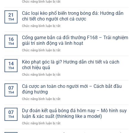
ở
Chức năng bình luận bị tắt
Trải
–
Mẹo
Nghiệm
Hướng
Săn
Các loại kèo phổ biến trong bóng đá: Hướng dẫn
Game
Dẫn
21
Jackpot
Bài
chi tiết cho người chơi cá cược
Nhanh
Th4
Nổ
Nhanh
Cho
ở
Chức năng bình luận bị tắt
Hũ
Gọn
Người
Các
Hiệu
Và
Chơi
loại
Cổng game bắn cá đổi thưởng F168 – Trải nghiệm
Quả
Đầy
16
kèo
–
giải trí sinh động và linh hoạt
Hấp
Th4
phổ
Tăng
Dẫn
ở
Chức năng bình luận bị tắt
biến
Cơ
Cổng
trong
Hội
game
Kèo phạt góc là gì? Hướng dẫn chi tiết và cách
bóng
Trúng
14
bắn
đá:
chơi hiệu quả
Thưởng
Th4
cá
Hướng
Lớn
ở
Chức năng bình luận bị tắt
đổi
dẫn
Kèo
thưởng
chi
phạt
Cá cược an toàn cho người mới – Cách bắt đầu
F168
tiết
07
góc
–
đúng hướng
cho
Th4
là
Trải
người
ở
Chức năng bình luận bị tắt
gì?
nghiệm
chơi
Cá
Hướng
giải
cá
cược
Dự đoán kết quả bóng đá hôm nay – Mô hình suy
dẫn
trí
07
cược
an
chi
luận & xác suất (thinking like a model)
sinh
Th4
toàn
tiết
động
ở
Chức năng bình luận bị tắt
cho
và
và
Dự
người
cách
linh