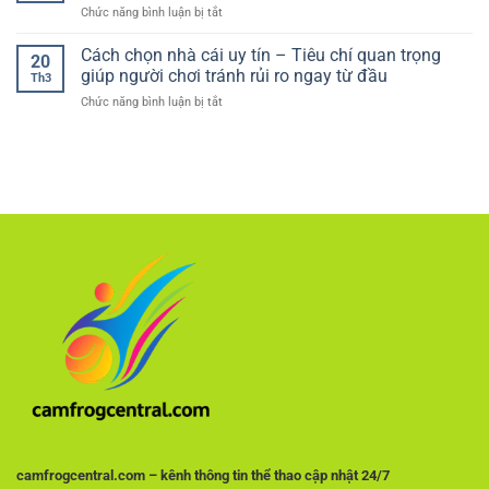
cho
ở
Chức năng bình luận bị tắt
đá
nên
người
luongson
chuyên
thử
mới
tv
Cách chọn nhà cái uy tín – Tiêu chí quan trọng
gia
không?
20
kênh
–
giúp người chơi tránh rủi ro ngay từ đầu
Th3
bóng
Cách
ở
Chức năng bình luận bị tắt
đá
đọc
Cách
miễn
trận
chọn
phí
đấu
nhà
–
chuẩn
cái
Lựa
xác
uy
chọn
như
tín
hàng
cao
–
đầu
thủ
Tiêu
cho
chí
người
quan
hâm
trọng
mộ
giúp
không
người
muốn
chơi
trả
tránh
phí
rủi
ro
ngay
từ
đầu
camfrogcentral.com – kênh thông tin thể thao cập nhật 24/7