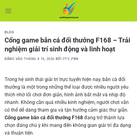
Bỏ
qua
nội
dung
BLOG
Cổng game bắn cá đổi thưởng F168 – Trải
nghiệm giải trí sinh động và linh hoạt
ĐĂNG VÀO
THÁNG 4 16, 2026
BỞI
CTV_PBN
Trong hệ sinh thái giải trí trực tuyến hiện nay, bắn cá đổi
thưởng là một trong những thể loại được nhiều người yêu
thích nhờ lối chơi đơn giản, hình ảnh bắt mắt và nhịp độ
nhanh. Không cần quá nhiều kinh nghiệm, người chơi vẫn
có thể dễ dàng tham gia và tận hưởng cảm giác thư giãn.
Cổng game bắn cá đổi thưởng F168
đang trở thành lựa
chọn đáng chú ý khi mang đến không gian giải trí đa dạng
và thuận tiện.