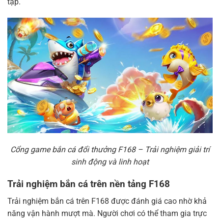
tạp.
Cổng game bắn cá đổi thưởng F168 – Trải nghiệm giải trí
sinh động và linh hoạt
Trải nghiệm bắn cá trên nền tảng F168
Trải nghiệm bắn cá trên F168 được đánh giá cao nhờ khả
năng vận hành mượt mà. Người chơi có thể tham gia trực