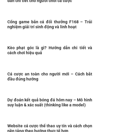
dẫn chi tiết cho người chơi cá cược
Cổng game bắn cá đổi thưởng F168 – Trải
nghiệm giải trí sinh động và linh hoạt
Kèo phạt góc là gì? Hướng dẫn chi tiết và
cách chơi hiệu quả
Cá cược an toàn cho người mới – Cách bắt
đầu đúng hướng
Dự đoán kết quả bóng đá hôm nay – Mô hình
suy luận & xác suất (thinking like a model)
Website cá cược thể thao uy tín và cách chọn
nền tảng theo hướng thực tế hơn