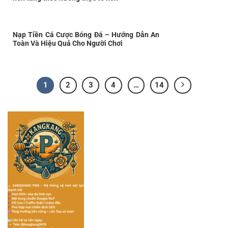
Nạp Tiền Cá Cược Bóng Đá – Hướng Dẫn An
Toàn Và Hiệu Quả Cho Người Chơi
1
2
3
4
…
14