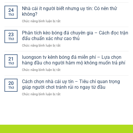
Kinh
Đá
nền
suất
nghiệm
Nhà cái ít người biết nhưng uy tín: Có nên thử
–
tảng
24
(thinking
cá
Hướng
không?
theo
like
Th3
cược
Dẫn
hướng
a
ở
Chức năng bình luận bị tắt
bóng
An
thực
model)
Nhà
đá
Toàn
tế
cái
Phân tích kèo bóng đá chuyên gia – Cách đọc trận
online
Và
23
hơn
ít
–
đấu chuẩn xác như cao thủ
Hiệu
Th3
người
Hướng
Quả
ở
Chức năng bình luận bị tắt
biết
dẫn
Cho
Phân
nhưng
chơi
Người
tích
luongson tv kênh bóng đá miễn phí – Lựa chọn
uy
hiệu
21
Chơi
kèo
tín:
hàng đầu cho người hâm mộ không muốn trả phí
quả
Th3
bóng
Có
cho
ở
Chức năng bình luận bị tắt
đá
nên
người
luongson
chuyên
thử
mới
tv
Cách chọn nhà cái uy tín – Tiêu chí quan trọng
gia
không?
20
kênh
–
giúp người chơi tránh rủi ro ngay từ đầu
Th3
bóng
Cách
ở
Chức năng bình luận bị tắt
đá
đọc
Cách
miễn
trận
chọn
phí
đấu
nhà
–
chuẩn
cái
Lựa
xác
uy
chọn
như
tín
hàng
cao
–
đầu
thủ