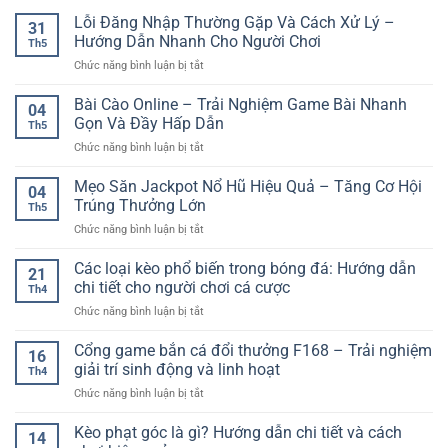
Lỗi Đăng Nhập Thường Gặp Và Cách Xử Lý –
31
Hướng Dẫn Nhanh Cho Người Chơi
Th5
ở
Chức năng bình luận bị tắt
Lỗi
Đăng
Bài Cào Online – Trải Nghiệm Game Bài Nhanh
04
Nhập
Gọn Và Đầy Hấp Dẫn
Th5
Thường
ở
Chức năng bình luận bị tắt
Gặp
Bài
Và
Cào
Mẹo Săn Jackpot Nổ Hũ Hiệu Quả – Tăng Cơ Hội
Cách
04
Online
Xử
Trúng Thưởng Lớn
Th5
–
Lý
ở
Chức năng bình luận bị tắt
Trải
–
Mẹo
Nghiệm
Hướng
Săn
Các loại kèo phổ biến trong bóng đá: Hướng dẫn
Game
Dẫn
21
Jackpot
Bài
chi tiết cho người chơi cá cược
Nhanh
Th4
Nổ
Nhanh
Cho
ở
Chức năng bình luận bị tắt
Hũ
Gọn
Người
Các
Hiệu
Và
Chơi
loại
Cổng game bắn cá đổi thưởng F168 – Trải nghiệm
Quả
Đầy
16
kèo
–
giải trí sinh động và linh hoạt
Hấp
Th4
phổ
Tăng
Dẫn
ở
Chức năng bình luận bị tắt
biến
Cơ
Cổng
trong
Hội
game
Kèo phạt góc là gì? Hướng dẫn chi tiết và cách
bóng
Trúng
14
bắn
đá: