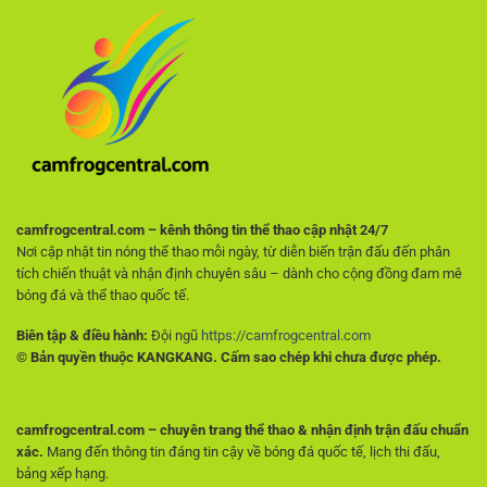
Tiêu
cho
chí
người
quan
hâm
trọng
mộ
giúp
không
người
muốn
chơi
trả
tránh
phí
rủi
ro
ngay
từ
đầu
camfrogcentral.com – kênh thông tin thể thao cập nhật 24/7
Nơi cập nhật tin nóng thể thao mỗi ngày, từ diễn biến trận đấu đến phân
tích chiến thuật và nhận định chuyên sâu – dành cho cộng đồng đam mê
bóng đá và thể thao quốc tế.
Biên tập & điều hành:
Đội ngũ
https://camfrogcentral.com
© Bản quyền thuộc KANGKANG. Cấm sao chép khi chưa được phép.
camfrogcentral.com – chuyên trang thể thao & nhận định trận đấu chuẩn
xác.
Mang đến thông tin đáng tin cậy về bóng đá quốc tế, lịch thi đấu,
bảng xếp hạng.