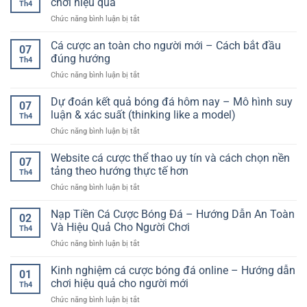
chơi hiệu quả
Thưởng
Th4
cá
Hướng
Lớn
ở
Chức năng bình luận bị tắt
đổi
dẫn
Kèo
thưởng
chi
phạt
Cá cược an toàn cho người mới – Cách bắt đầu
F168
tiết
07
góc
–
đúng hướng
cho
Th4
là
Trải
người
ở
Chức năng bình luận bị tắt
gì?
nghiệm
chơi
Cá
Hướng
giải
cá
cược
Dự đoán kết quả bóng đá hôm nay – Mô hình suy
dẫn
trí
07
cược
an
chi
luận & xác suất (thinking like a model)
sinh
Th4
toàn
tiết
động
ở
Chức năng bình luận bị tắt
cho
và
và
Dự
người
cách
linh
đoán
Website cá cược thể thao uy tín và cách chọn nền
mới
chơi
07
hoạt
kết
–
tảng theo hướng thực tế hơn
hiệu
Th4
quả
Cách
quả
ở
Chức năng bình luận bị tắt
bóng
bắt
Website
đá
đầu
cá
Nạp Tiền Cá Cược Bóng Đá – Hướng Dẫn An Toàn
hôm
đúng
02
cược
nay
Và Hiệu Quả Cho Người Chơi
hướng
Th4
thể
–
ở
Chức năng bình luận bị tắt
thao
Mô
Nạp
uy
hình
Tiền
Kinh nghiệm cá cược bóng đá online – Hướng dẫn
tín
suy
01
Cá
và
chơi hiệu quả cho người mới
luận
Th4
Cược
cách
&
ở
Chức năng bình luận bị tắt
Bóng
chọn
xác