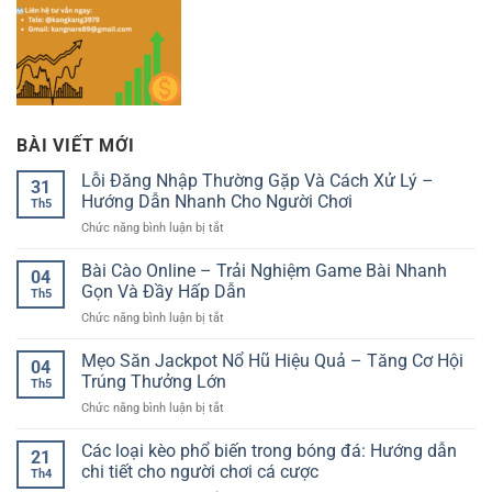
BÀI VIẾT MỚI
Lỗi Đăng Nhập Thường Gặp Và Cách Xử Lý –
31
Hướng Dẫn Nhanh Cho Người Chơi
Th5
ở
Chức năng bình luận bị tắt
Lỗi
Đăng
Bài Cào Online – Trải Nghiệm Game Bài Nhanh
04
Nhập
Gọn Và Đầy Hấp Dẫn
Th5
Thường
ở
Chức năng bình luận bị tắt
Gặp
Bài
Và
Cào
Mẹo Săn Jackpot Nổ Hũ Hiệu Quả – Tăng Cơ Hội
Cách
04
Online
Xử
Trúng Thưởng Lớn
Th5
–
Lý
ở
Chức năng bình luận bị tắt
Trải
–
Mẹo
Nghiệm
Hướng
Săn
Các loại kèo phổ biến trong bóng đá: Hướng dẫn
Game
Dẫn
21
Jackpot
Bài
chi tiết cho người chơi cá cược
Nhanh
Th4
Nổ
Nhanh
Cho