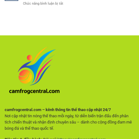
ở
Chức năng bình luận bị tắt
đá
đọc
Cách
miễn
trận
chọn
phí
đấu
nhà
–
chuẩn
cái
Lựa
xác
uy
chọn
như
tín
hàng
cao
–
đầu
thủ
Tiêu
cho
chí
người
quan
hâm
trọng
mộ
giúp
không
người
muốn
chơi
trả
tránh
phí
rủi
ro
ngay
từ
đầu
camfrogcentral.com – kênh thông tin thể thao cập nhật 24/7
Nơi cập nhật tin nóng thể thao mỗi ngày, từ diễn biến trận đấu đến phân
tích chiến thuật và nhận định chuyên sâu – dành cho cộng đồng đam mê
bóng đá và thể thao quốc tế.