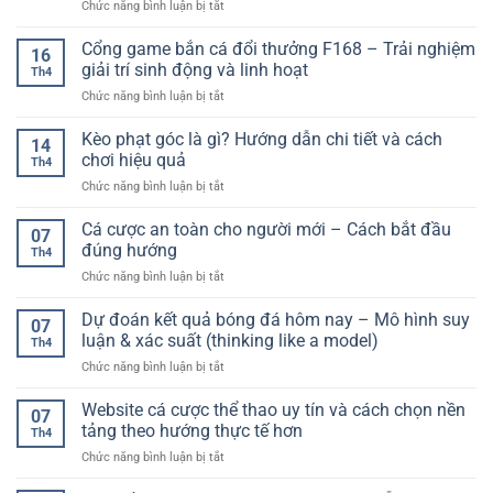
ở
Chức năng bình luận bị tắt
Hũ
Gọn
Người
Các
Hiệu
Và
Chơi
loại
Cổng game bắn cá đổi thưởng F168 – Trải nghiệm
Quả
Đầy
16
kèo
–
giải trí sinh động và linh hoạt
Hấp
Th4
phổ
Tăng
Dẫn
ở
Chức năng bình luận bị tắt
biến
Cơ
Cổng
trong
Hội
game
Kèo phạt góc là gì? Hướng dẫn chi tiết và cách
bóng
Trúng
14
bắn
đá:
chơi hiệu quả
Thưởng
Th4
cá
Hướng
Lớn
ở
Chức năng bình luận bị tắt
đổi
dẫn
Kèo
thưởng
chi
phạt
Cá cược an toàn cho người mới – Cách bắt đầu
F168
tiết
07
góc
–
đúng hướng
cho
Th4
là
Trải
người
ở
Chức năng bình luận bị tắt
gì?
nghiệm
chơi
Cá
Hướng
giải
cá
cược
Dự đoán kết quả bóng đá hôm nay – Mô hình suy
dẫn
trí
07
cược
an
chi
luận & xác suất (thinking like a model)
sinh
Th4
toàn
tiết
động
ở
Chức năng bình luận bị tắt
cho
và
và
Dự
người
cách
linh
đoán
Website cá cược thể thao uy tín và cách chọn nền
mới
chơi
07
hoạt
kết
–
tảng theo hướng thực tế hơn
hiệu
Th4
quả
Cách
quả
ở
Chức năng bình luận bị tắt
bóng
bắt
Website
đá
đầu