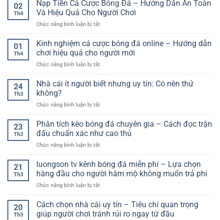
cá
Nạp Tiền Cá Cược Bóng Đá – Hướng Dẫn An Toàn
hôm
đúng
02
cược
nay
Và Hiệu Quả Cho Người Chơi
hướng
Th4
thể
–
ở
Chức năng bình luận bị tắt
thao
Mô
Nạp
uy
hình
Tiền
Kinh nghiệm cá cược bóng đá online – Hướng dẫn
tín
suy
01
Cá
và
chơi hiệu quả cho người mới
luận
Th4
Cược
cách
&
ở
Chức năng bình luận bị tắt
Bóng
chọn
xác
Kinh
Đá
nền
suất
nghiệm
Nhà cái ít người biết nhưng uy tín: Có nên thử
–
tảng
24
(thinking
cá
Hướng
không?
theo
like
Th3
cược
Dẫn
hướng
a
ở
Chức năng bình luận bị tắt
bóng
An
thực
model)
Nhà
đá
Toàn
tế
cái
Phân tích kèo bóng đá chuyên gia – Cách đọc trận
online
Và
23
hơn
ít
–
đấu chuẩn xác như cao thủ
Hiệu
Th3
người
Hướng
Quả
ở
Chức năng bình luận bị tắt
biết
dẫn
Cho
Phân
nhưng
chơi
Người
tích
luongson tv kênh bóng đá miễn phí – Lựa chọn
uy
hiệu
21
Chơi
kèo
tín:
hàng đầu cho người hâm mộ không muốn trả phí
quả
Th3
bóng
Có
cho
ở
Chức năng bình luận bị tắt
đá
nên
người
luongson
chuyên
thử
mới
tv
Cách chọn nhà cái uy tín – Tiêu chí quan trọng
gia
không?
20
kênh
–
giúp người chơi tránh rủi ro ngay từ đầu
Th3
bóng
Cách