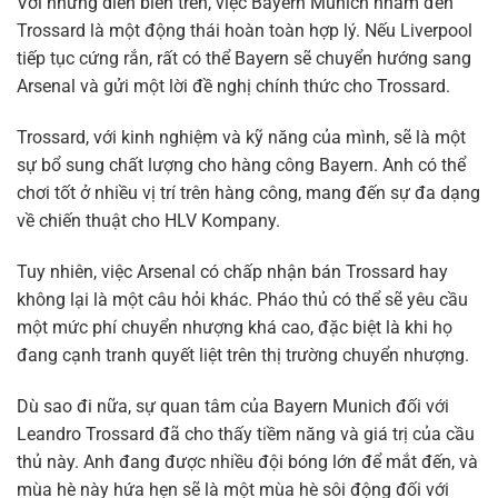
Với những diễn biến trên, việc Bayern Munich nhắm đến
Trossard là một động thái hoàn toàn hợp lý. Nếu Liverpool
tiếp tục cứng rắn, rất có thể Bayern sẽ chuyển hướng sang
Arsenal và gửi một lời đề nghị chính thức cho Trossard.
Trossard, với kinh nghiệm và kỹ năng của mình, sẽ là một
sự bổ sung chất lượng cho hàng công Bayern. Anh có thể
chơi tốt ở nhiều vị trí trên hàng công, mang đến sự đa dạng
về chiến thuật cho HLV Kompany.
Tuy nhiên, việc Arsenal có chấp nhận bán Trossard hay
không lại là một câu hỏi khác. Pháo thủ có thể sẽ yêu cầu
một mức phí chuyển nhượng khá cao, đặc biệt là khi họ
đang cạnh tranh quyết liệt trên thị trường chuyển nhượng.
Dù sao đi nữa, sự quan tâm của Bayern Munich đối với
Leandro Trossard đã cho thấy tiềm năng và giá trị của cầu
thủ này. Anh đang được nhiều đội bóng lớn để mắt đến, và
mùa hè này hứa hẹn sẽ là một mùa hè sôi động đối với