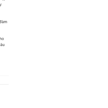
chọn
nhà
ự
hàng
cái
đầu
uy
cho
tín
người
–
hâm
c đàm
Tiêu
mộ
chí
không
quan
muốn
trọng
trả
giúp
cho
phí
người
hâu
chơi
tránh
rủi
ro
ngay
từ
đầu