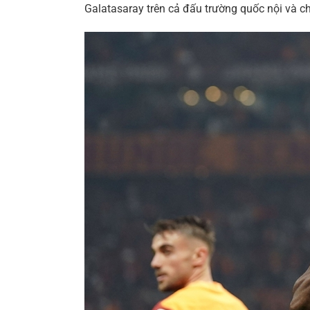
Galatasaray trên cả đấu trường quốc nội và c