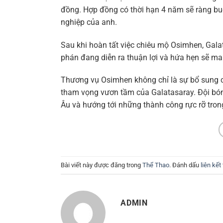
đồng. Hợp đồng có thời hạn 4 năm sẽ ràng bu
nghiệp của anh.
Sau khi hoàn tất việc chiêu mộ Osimhen, Gala
phán đang diễn ra thuận lợi và hứa hẹn sẽ ma
Thương vụ Osimhen không chỉ là sự bổ sung 
tham vọng vươn tầm của Galatasaray. Đội bón
Âu và hướng tới những thành công rực rỡ trong
Bài viết này được đăng trong
Thể Thao
. Đánh dấu
liên kết
ADMIN