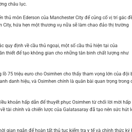
ờng châu lục.
 thủ môn Ederson của Manchester City để củng cố vị trí gác đ
 City, hứa hẹn một thương vụ nữa sẽ làm chao đảo thị trường
ác quy định về cầu thủ ngoại, một số cầu thủ hiện tại của
 cần thiết để tạo không gian cho những tân binh chất lượng như
ng lồ 75 triệu euro cho Osimhen cho thấy tham vọng lớn của đội
nh danh hiệu, và Osimhen chính là quân bài quan trọng trong 
iều khoản hấp dẫn để thuyết phục Osimhen từ chối lời mời hấp
ề tài chính và chiến lược của Galatasaray đã tạo nên sức hút 
ời gian ngắn để hoàn tất thủ tục kiểm tra y tế và chính thức ký