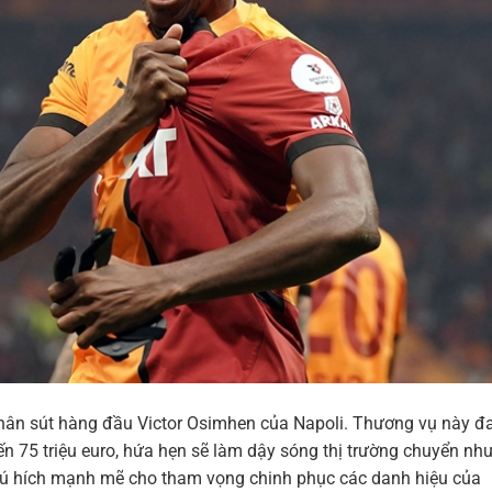
hân sút hàng đầu Victor Osimhen của Napoli. Thương vụ này đ
ến 75 triệu euro, hứa hẹn sẽ làm dậy sóng thị trường chuyển n
cú hích mạnh mẽ cho tham vọng chinh phục các danh hiệu của