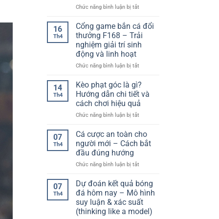
Quả
Hấp
ở
Chức năng bình luận bị tắt
–
Dẫn
Các
Tăng
loại
Cổng game bắn cá đổi
16
Cơ
kèo
thưởng F168 – Trải
Th4
Hội
phổ
nghiệm giải trí sinh
Trúng
biến
động và linh hoạt
Thưởng
trong
Lớn
bóng
ở
Chức năng bình luận bị tắt
đá:
Cổng
Hướng
game
Kèo phạt góc là gì?
14
dẫn
bắn
Hướng dẫn chi tiết và
Th4
chi
cá
cách chơi hiệu quả
tiết
đổi
cho
ở
Chức năng bình luận bị tắt
thưởng
người
Kèo
F168
chơi
phạt
–
Cá cược an toàn cho
07
cá
góc
Trải
người mới – Cách bắt
Th4
cược
là
nghiệm
đầu đúng hướng
gì?
giải
ở
Chức năng bình luận bị tắt
Hướng
trí
Cá
dẫn
sinh
cược
chi
động
Dự đoán kết quả bóng
07
an
tiết
và
đá hôm nay – Mô hình
Th4
toàn
và
linh
suy luận & xác suất
cho
cách
hoạt
(thinking like a model)
người
chơi