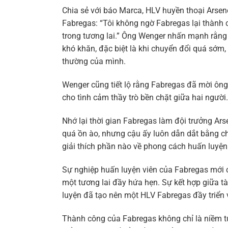
Chia sẻ với báo Marca, HLV huyền thoại Arse
Fabregas: “Tôi không ngờ Fabregas lại thành c
trong tương lai.” Ông Wenger nhấn mạnh rằng 
khó khăn, đặc biệt là khi chuyển đổi quá sớ
thường của mình.
Wenger cũng tiết lộ rằng Fabregas đã mời ôn
cho tình cảm thầy trò bền chặt giữa hai người.
Nhớ lại thời gian Fabregas làm đội trưởng Ar
quá ồn ào, nhưng cậu ấy luôn dẫn dắt bằng chí
giải thích phần nào về phong cách huấn luyện 
Sự nghiệp huấn luyện viên của Fabregas mới 
một tương lai đầy hứa hẹn. Sự kết hợp giữa t
luyện đã tạo nên một HLV Fabregas đầy triển 
Thành công của Fabregas không chỉ là niềm 