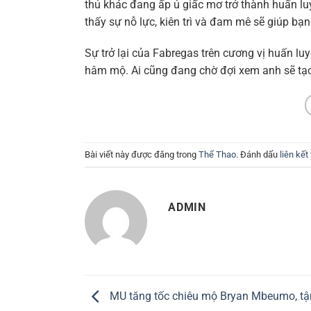
thủ khác đang ấp ủ giấc mơ trở thành huấn l
thấy sự nỗ lực, kiên trì và đam mê sẽ giúp b
Sự trở lại của Fabregas trên cương vị huấn luy
hâm mộ. Ai cũng đang chờ đợi xem anh sẽ tạo 
Bài viết này được đăng trong
Thể Thao
. Đánh dấu
liên kết
ADMIN
MU tăng tốc chiêu mộ Bryan Mbeumo, tậ