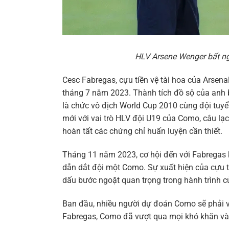
HLV Arsene Wenger bất ng
Cesc Fabregas, cựu tiền vệ tài hoa của Arsena
tháng 7 năm 2023. Thành tích đồ sộ của anh 
là chức vô địch World Cup 2010 cùng đội tuyể
mới với vai trò HLV đội U19 của Como, câu lạc
hoàn tất các chứng chỉ huấn luyện cần thiết.
Tháng 11 năm 2023, cơ hội đến với Fabregas 
dẫn dắt đội một Como. Sự xuất hiện của cựu t
dấu bước ngoặt quan trọng trong hành trình c
Ban đầu, nhiều người dự đoán Como sẽ phải vật
Fabregas, Como đã vượt qua mọi khó khăn và kỳ