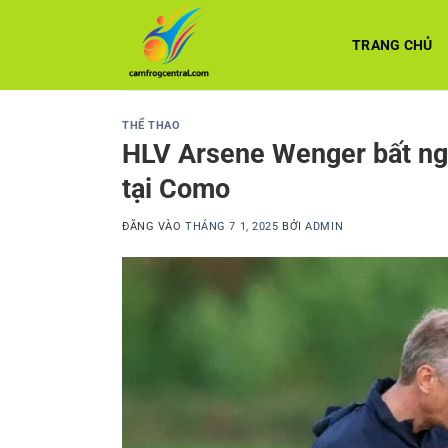
Bỏ
qua
TRANG CHỦ
nội
dung
THỂ THAO
HLV Arsene Wenger bất ng
tại Como
ĐĂNG VÀO
THÁNG 7 1, 2025
BỞI
ADMIN