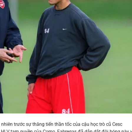
nhiên trước sự thăng tiến thần tốc của cậu học trò cũ Cesc
rí HLV tạm quyền của Como, Fabregas đã dẫn dắt đội bóng này 