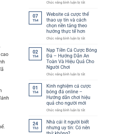
mới
hiệu
ở
Chức năng bình luận bị tắt
–
quả
Dự
Cách
đoán
Website cá cược thể
07
bắt
kết
thao uy tín và cách
Th4
đầu
quả
chọn nền tảng theo
đúng
bóng
hướng thực tế hơn
hướng
đá
hôm
ở
Chức năng bình luận bị tắt
nay
Website
o
–
cá
Nạp Tiền Cá Cược Bóng
02
Mô
cược
 cao
Đá – Hướng Dẫn An
Th4
hình
thể
Toàn Và Hiệu Quả Cho
ình
suy
thao
Người Chơi
luận
đã
uy
&
tín
ở
Chức năng bình luận bị tắt
xác
và
Nạp
suất
cách
Tiền
Kinh nghiệm cá cược
01
(thinking
chọn
Cá
n
bóng đá online –
Th4
like
nền
Cược
Hướng dẫn chơi hiệu
 đánh
a
tảng
Bóng
quả cho người mới
model)
theo
Đá
hướng
–
ở
Chức năng bình luận bị tắt
thực
Hướng
Kinh
tế
Dẫn
nghiệm
Nhà cái ít người biết
24
hơn
An
cá
nể.
nhưng uy tín: Có nên
Th3
Toàn
cược
thử không?