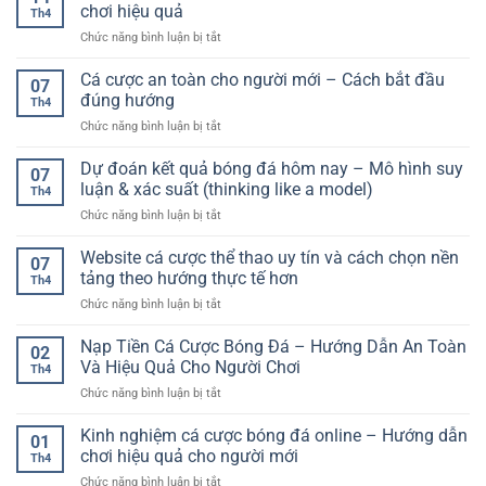
bắn
đá:
chơi hiệu quả
Thưởng
Th4
cá
Hướng
Lớn
ở
Chức năng bình luận bị tắt
đổi
dẫn
Kèo
thưởng
chi
phạt
Cá cược an toàn cho người mới – Cách bắt đầu
F168
tiết
07
góc
–
đúng hướng
cho
Th4
là
Trải
người
ở
Chức năng bình luận bị tắt
gì?
nghiệm
chơi
Cá
Hướng
giải
cá
cược
Dự đoán kết quả bóng đá hôm nay – Mô hình suy
dẫn
trí
07
cược
an
chi
luận & xác suất (thinking like a model)
sinh
Th4
toàn
tiết
động
ở
Chức năng bình luận bị tắt
cho
và
và
Dự
người
cách
linh
đoán
Website cá cược thể thao uy tín và cách chọn nền
mới
chơi
07
hoạt
kết
–
tảng theo hướng thực tế hơn
hiệu
Th4
quả
Cách
quả
ở
Chức năng bình luận bị tắt
bóng
bắt
Website
đá
đầu
cá
Nạp Tiền Cá Cược Bóng Đá – Hướng Dẫn An Toàn
hôm
đúng
02
cược
nay
Và Hiệu Quả Cho Người Chơi
hướng
Th4
thể
–
ở
Chức năng bình luận bị tắt
thao
Mô
Nạp
uy
hình
Tiền
Kinh nghiệm cá cược bóng đá online – Hướng dẫn
tín
suy
01
Cá
và
chơi hiệu quả cho người mới
luận
Th4
Cược
cách
&
ở
Chức năng bình luận bị tắt
Bóng