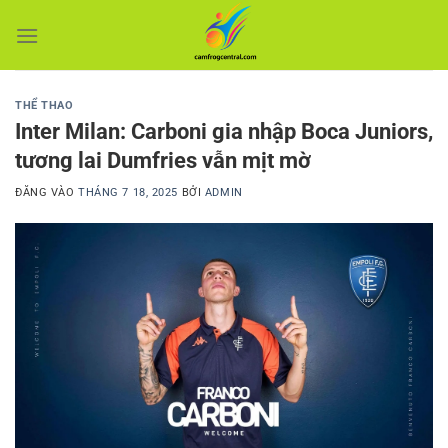
Bỏ
qua
nội
dung
THỂ THAO
Inter Milan: Carboni gia nhập Boca Juniors,
tương lai Dumfries vẫn mịt mờ
ĐĂNG VÀO
THÁNG 7 18, 2025
BỞI
ADMIN