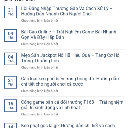
Lỗi Đăng Nhập Thường Gặp Và Cách Xử Lý –
31
Hướng Dẫn Nhanh Cho Người Chơi
Th5
ở
Chức năng bình luận bị tắt
Lỗi
Đăng
Bài Cào Online – Trải Nghiệm Game Bài Nhanh
04
Nhập
Gọn Và Đầy Hấp Dẫn
Th5
Thường
ở
Chức năng bình luận bị tắt
Gặp
Bài
Và
Cào
Mẹo Săn Jackpot Nổ Hũ Hiệu Quả – Tăng Cơ Hội
Cách
04
Online
Xử
Trúng Thưởng Lớn
Th5
–
Lý
ở
Chức năng bình luận bị tắt
Trải
–
Mẹo
Nghiệm
Hướng
Săn
Các loại kèo phổ biến trong bóng đá: Hướng dẫn
Game
Dẫn
21
Jackpot
Bài
chi tiết cho người chơi cá cược
Nhanh
Th4
Nổ
Nhanh
Cho
ở
Chức năng bình luận bị tắt
Hũ
Gọn
Người
Các
Hiệu
Và
Chơi
loại
Cổng game bắn cá đổi thưởng F168 – Trải nghiệm
Quả
Đầy
16
kèo
–
giải trí sinh động và linh hoạt
Hấp
Th4
phổ
Tăng
Dẫn
ở
Chức năng bình luận bị tắt
biến
Cơ
Cổng
trong
Hội
game
Kèo phạt góc là gì? Hướng dẫn chi tiết và cách
bóng
Trúng
14