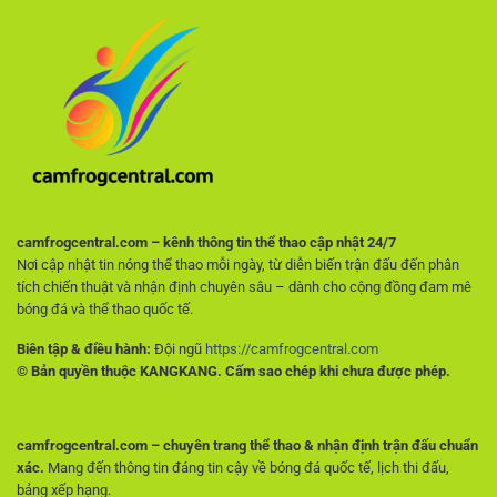
thủ
Tiêu
cho
chí
người
quan
hâm
trọng
mộ
giúp
không
người
muốn
chơi
trả
tránh
phí
rủi
ro
ngay
từ
đầu
camfrogcentral.com – kênh thông tin thể thao cập nhật 24/7
Nơi cập nhật tin nóng thể thao mỗi ngày, từ diễn biến trận đấu đến phân
tích chiến thuật và nhận định chuyên sâu – dành cho cộng đồng đam mê
bóng đá và thể thao quốc tế.
Biên tập & điều hành:
Đội ngũ
https://camfrogcentral.com
© Bản quyền thuộc KANGKANG. Cấm sao chép khi chưa được phép.
camfrogcentral.com – chuyên trang thể thao & nhận định trận đấu chuẩn
xác.
Mang đến thông tin đáng tin cậy về bóng đá quốc tế, lịch thi đấu,
bảng xếp hạng.