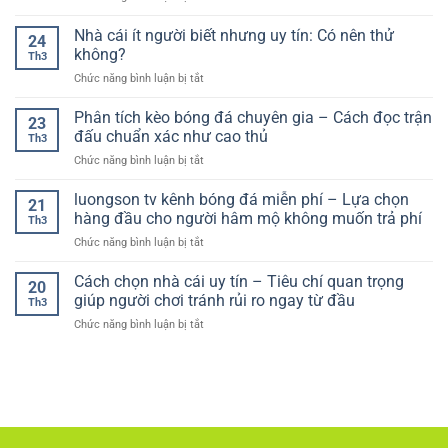
chọn
xác
Kinh
Đá
nền
suất
nghiệm
Nhà cái ít người biết nhưng uy tín: Có nên thử
–
tảng
24
(thinking
cá
Hướng
không?
theo
like
Th3
cược
Dẫn
hướng
a
ở
Chức năng bình luận bị tắt
bóng
An
thực
model)
Nhà
đá
Toàn
tế
cái
Phân tích kèo bóng đá chuyên gia – Cách đọc trận
online
Và
23
hơn
ít
–
đấu chuẩn xác như cao thủ
Hiệu
Th3
người
Hướng
Quả
ở
Chức năng bình luận bị tắt
biết
dẫn
Cho
Phân
nhưng
chơi
Người
tích
luongson tv kênh bóng đá miễn phí – Lựa chọn
uy
hiệu
21
Chơi
kèo
tín:
hàng đầu cho người hâm mộ không muốn trả phí
quả
Th3
bóng
Có
cho
ở
Chức năng bình luận bị tắt
đá
nên
người
luongson
chuyên
thử
mới
tv
Cách chọn nhà cái uy tín – Tiêu chí quan trọng
gia
không?
20
kênh
–
giúp người chơi tránh rủi ro ngay từ đầu
Th3
bóng
Cách
ở
Chức năng bình luận bị tắt
đá
đọc
Cách
miễn
trận
chọn
phí
đấu
nhà
–
chuẩn
cái
Lựa
xác
uy
chọn
như
tín
hàng
cao
–
đầu