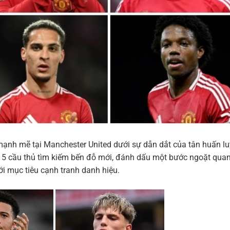
ạnh mẽ tại Manchester United dưới sự dẫn dắt của tân huấn l
 5 cầu thủ tìm kiếm bến đỗ mới, đánh dấu một bước ngoặt qua
tới mục tiêu cạnh tranh danh hiệu.