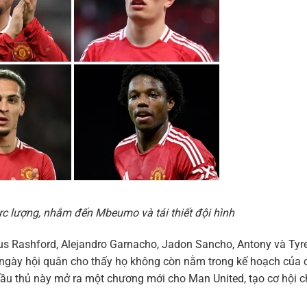
ực lượng, nhắm đến Mbeumo và tái thiết đội hình
s Rashford, Alejandro Garnacho, Jadon Sancho, Antony và Tyre
 ngày hội quân cho thấy họ không còn nằm trong kế hoạch của 
cầu thủ này mở ra một chương mới cho Man United, tạo cơ hội 