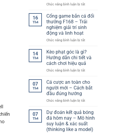
Quả
Hấp
ở
Chức năng bình luận bị tắt
–
Dẫn
Các
Tăng
loại
Cổng game bắn cá đổi
16
Cơ
kèo
thưởng F168 – Trải
Th4
Hội
phổ
nghiệm giải trí sinh
Trúng
biến
động và linh hoạt
Thưởng
trong
Lớn
bóng
ở
Chức năng bình luận bị tắt
đá:
Cổng
Hướng
game
Kèo phạt góc là gì?
14
dẫn
bắn
Hướng dẫn chi tiết và
Th4
chi
cá
cách chơi hiệu quả
tiết
đổi
cho
ở
Chức năng bình luận bị tắt
thưởng
người
Kèo
F168
chơi
phạt
–
Cá cược an toàn cho
07
cá
góc
Trải
người mới – Cách bắt
Th4
cược
là
nghiệm
đầu đúng hướng
gì?
giải
ở
Chức năng bình luận bị tắt
Hướng
trí
Cá
ll
dẫn
sinh
cược
chi
động
Dự đoán kết quả bóng
chiến
07
an
tiết
và
đá hôm nay – Mô hình
Th4
cho
toàn
và
linh
suy luận & xác suất
cho
cách
hoạt
(thinking like a model)
người
chơi