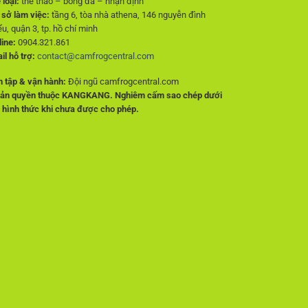
 loại:
thể thao – bóng đá – nhận định
 sở làm việc:
tầng 6, tòa nhà athena, 146 nguyễn đình
ểu, quận 3, tp. hồ chí minh
line:
0904.321.861
il hỗ trợ:
contact@camfrogcentral.com
n tập & vận hành:
Đội ngũ camfrogcentral.com
ản quyền thuộc KANGKANG. Nghiêm cấm sao chép dưới
 hình thức khi chưa được cho phép.