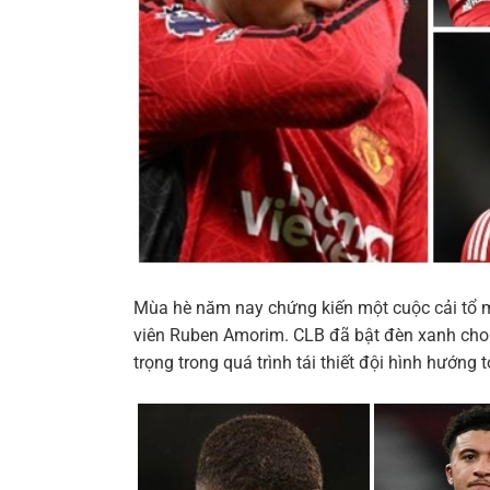
Mùa hè năm nay chứng kiến một cuộc cải tổ m
viên Ruben Amorim. CLB đã bật đèn xanh cho
trọng trong quá trình tái thiết đội hình hướng 