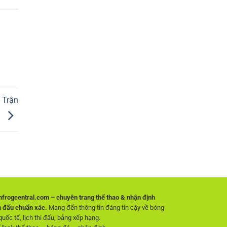
chọn
nhà
hàng
cái
đầu
uy
cho
tín
người
–
hâm
Tiêu
mộ
chí
không
quan
muốn
trọng
trả
giúp
phí
người
chơi
: Trận
tránh
rủi
p
ro
ngay
từ
đầu
frogcentral.com – chuyên trang thể thao & nhận định
n đấu chuẩn xác.
Mang đến thông tin đáng tin cậy về bóng
quốc tế, lịch thi đấu, bảng xếp hạng.