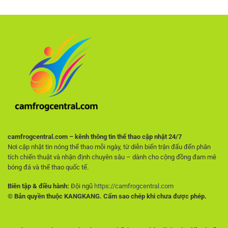
uy
chọn
như
tín
hàng
cao
–
đầu
thủ
Tiêu
cho
chí
người
quan
hâm
trọng
mộ
giúp
không
người
muốn
chơi
trả
tránh
phí
rủi
ro
ngay
từ
đầu
camfrogcentral.com – kênh thông tin thể thao cập nhật 24/7
Nơi cập nhật tin nóng thể thao mỗi ngày, từ diễn biến trận đấu đến phân
tích chiến thuật và nhận định chuyên sâu – dành cho cộng đồng đam mê
bóng đá và thể thao quốc tế.
Biên tập & điều hành:
Đội ngũ
https://camfrogcentral.com
© Bản quyền thuộc KANGKANG. Cấm sao chép khi chưa được phép.