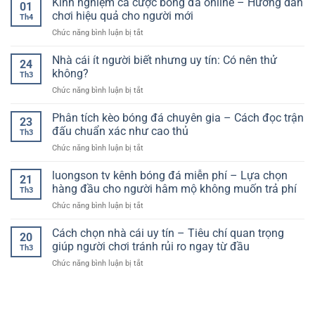
Kinh nghiệm cá cược bóng đá online – Hướng dẫn
tín
suy
01
Cá
và
chơi hiệu quả cho người mới
luận
Th4
Cược
cách
&
ở
Chức năng bình luận bị tắt
Bóng
chọn
xác
Kinh
Đá
nền
suất
nghiệm
Nhà cái ít người biết nhưng uy tín: Có nên thử
–
tảng
24
(thinking
cá
Hướng
không?
theo
like
Th3
cược
Dẫn
hướng
a
ở
Chức năng bình luận bị tắt
bóng
An
thực
model)
Nhà
đá
Toàn
tế
cái
Phân tích kèo bóng đá chuyên gia – Cách đọc trận
online
Và
23
hơn
ít
–
đấu chuẩn xác như cao thủ
Hiệu
Th3
người
Hướng
Quả
ở
Chức năng bình luận bị tắt
biết
dẫn
Cho
Phân
nhưng
chơi
Người
tích
luongson tv kênh bóng đá miễn phí – Lựa chọn
uy
hiệu
21
Chơi
kèo
tín:
hàng đầu cho người hâm mộ không muốn trả phí
quả
Th3
bóng
Có
cho
ở
Chức năng bình luận bị tắt
đá
nên
người
luongson
chuyên
thử
mới
tv
Cách chọn nhà cái uy tín – Tiêu chí quan trọng
gia
không?
20
kênh
–
giúp người chơi tránh rủi ro ngay từ đầu
Th3
bóng
Cách
ở
Chức năng bình luận bị tắt
đá
đọc
Cách
miễn
trận
chọn
phí
đấu
nhà
–
chuẩn
cái
Lựa
xác