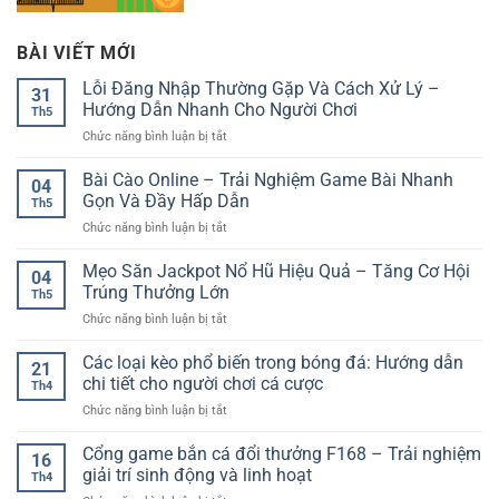
BÀI VIẾT MỚI
Lỗi Đăng Nhập Thường Gặp Và Cách Xử Lý –
31
Hướng Dẫn Nhanh Cho Người Chơi
Th5
ở
Chức năng bình luận bị tắt
Lỗi
Đăng
Bài Cào Online – Trải Nghiệm Game Bài Nhanh
04
Nhập
Gọn Và Đầy Hấp Dẫn
Th5
Thường
ở
Chức năng bình luận bị tắt
Gặp
Bài
Và
Cào
Mẹo Săn Jackpot Nổ Hũ Hiệu Quả – Tăng Cơ Hội
Cách
04
Online
Xử
Trúng Thưởng Lớn
Th5
–
Lý
ở
Chức năng bình luận bị tắt
Trải
–
Mẹo
Nghiệm
Hướng
Săn
Các loại kèo phổ biến trong bóng đá: Hướng dẫn
Game
Dẫn
21
Jackpot
Bài
chi tiết cho người chơi cá cược
Nhanh
Th4
Nổ
Nhanh
Cho
ở
Chức năng bình luận bị tắt
Hũ
Gọn
Người
Các
Hiệu
Và
Chơi
loại
Cổng game bắn cá đổi thưởng F168 – Trải nghiệm
Quả
Đầy
16
kèo
–
giải trí sinh động và linh hoạt
Hấp
Th4
phổ
Tăng
Dẫn