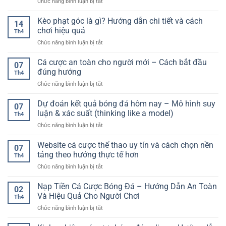
ở
Chức năng bình luận bị tắt
biến
Cơ
Cổng
trong
Hội
game
Kèo phạt góc là gì? Hướng dẫn chi tiết và cách
bóng
Trúng
14
bắn
đá:
chơi hiệu quả
Thưởng
Th4
cá
Hướng
Lớn
ở
Chức năng bình luận bị tắt
đổi
dẫn
Kèo
thưởng
chi
phạt
Cá cược an toàn cho người mới – Cách bắt đầu
F168
tiết
07
góc
–
đúng hướng
cho
Th4
là
Trải
người
ở
Chức năng bình luận bị tắt
gì?
nghiệm
chơi
Cá
Hướng
giải
cá
cược
Dự đoán kết quả bóng đá hôm nay – Mô hình suy
dẫn
trí
07
cược
an
chi
luận & xác suất (thinking like a model)
sinh
Th4
toàn
tiết
động
ở
Chức năng bình luận bị tắt
cho
và
và
Dự
người
cách
linh
đoán
Website cá cược thể thao uy tín và cách chọn nền
mới
chơi
07
hoạt
kết
–
tảng theo hướng thực tế hơn
hiệu
Th4
quả
Cách
quả
ở
Chức năng bình luận bị tắt
bóng
bắt
Website
đá
đầu
cá
Nạp Tiền Cá Cược Bóng Đá – Hướng Dẫn An Toàn
hôm
đúng
02
cược
nay
Và Hiệu Quả Cho Người Chơi
hướng
Th4
thể
–
ở
Chức năng bình luận bị tắt
thao
Mô
Nạp
uy
hình
Tiền