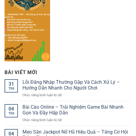
BÀI VIẾT MỚI
Lỗi Đăng Nhập Thường Gặp Và Cách Xử Lý –
31
Hướng Dẫn Nhanh Cho Người Chơi
Th5
ở
Chức năng bình luận bị tắt
Lỗi
Đăng
Bài Cào Online – Trải Nghiệm Game Bài Nhanh
04
Nhập
Gọn Và Đầy Hấp Dẫn
Th5
Thường
ở
Chức năng bình luận bị tắt
Gặp
Bài
Và
Cào
Mẹo Săn Jackpot Nổ Hũ Hiệu Quả – Tăng Cơ Hội
Cách
04
Online