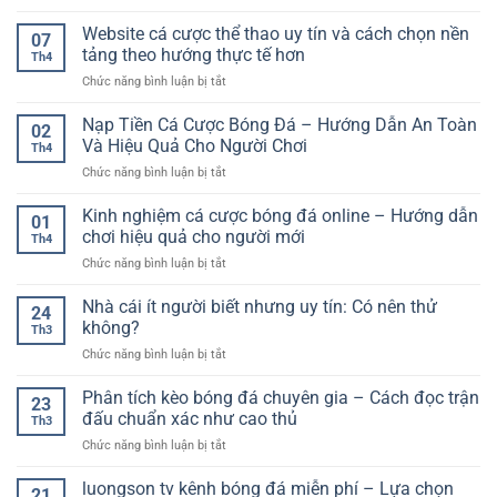
Dự
người
cách
linh
đoán
Website cá cược thể thao uy tín và cách chọn nền
mới
chơi
07
hoạt
kết
–
tảng theo hướng thực tế hơn
hiệu
Th4
quả
Cách
quả
ở
Chức năng bình luận bị tắt
bóng
bắt
Website
đá
đầu
cá
Nạp Tiền Cá Cược Bóng Đá – Hướng Dẫn An Toàn
hôm
đúng
02
cược
nay
Và Hiệu Quả Cho Người Chơi
hướng
Th4
thể
–
ở
Chức năng bình luận bị tắt
thao
Mô
Nạp
uy
hình
Tiền
Kinh nghiệm cá cược bóng đá online – Hướng dẫn
tín
suy
01
Cá
và
chơi hiệu quả cho người mới
luận
Th4
Cược
cách
&
ở
Chức năng bình luận bị tắt
Bóng
chọn
xác
Kinh
Đá
nền
suất
nghiệm
Nhà cái ít người biết nhưng uy tín: Có nên thử
–
tảng
24
(thinking
cá
Hướng
không?
theo
like
Th3
cược
Dẫn
hướng
a
ở
Chức năng bình luận bị tắt
bóng
An
thực
model)
Nhà
đá
Toàn
tế
cái
Phân tích kèo bóng đá chuyên gia – Cách đọc trận
online
Và
23
hơn
ít
–
đấu chuẩn xác như cao thủ
Hiệu
Th3
người
Hướng
Quả
ở
Chức năng bình luận bị tắt
biết
dẫn
Cho
Phân
nhưng
chơi
Người
tích
luongson tv kênh bóng đá miễn phí – Lựa chọn
uy
hiệu
21
Chơi