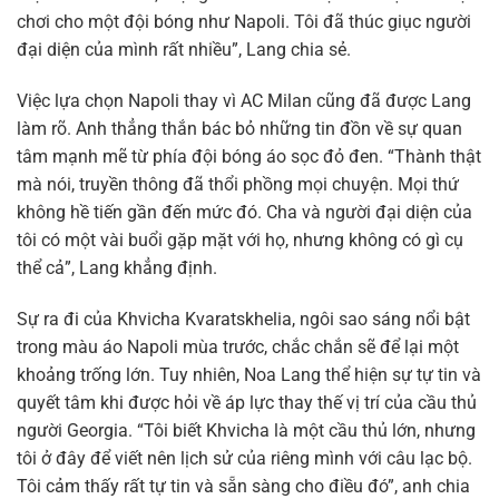
chơi cho một đội bóng như Napoli. Tôi đã thúc giục người
đại diện của mình rất nhiều”, Lang chia sẻ.
Việc lựa chọn Napoli thay vì AC Milan cũng đã được Lang
làm rõ. Anh thẳng thắn bác bỏ những tin đồn về sự quan
tâm mạnh mẽ từ phía đội bóng áo sọc đỏ đen. “Thành thật
mà nói, truyền thông đã thổi phồng mọi chuyện. Mọi thứ
không hề tiến gần đến mức đó. Cha và người đại diện của
tôi có một vài buổi gặp mặt với họ, nhưng không có gì cụ
thể cả”, Lang khẳng định.
Sự ra đi của Khvicha Kvaratskhelia, ngôi sao sáng nổi bật
trong màu áo Napoli mùa trước, chắc chắn sẽ để lại một
khoảng trống lớn. Tuy nhiên, Noa Lang thể hiện sự tự tin và
quyết tâm khi được hỏi về áp lực thay thế vị trí của cầu thủ
người Georgia. “Tôi biết Khvicha là một cầu thủ lớn, nhưng
tôi ở đây để viết nên lịch sử của riêng mình với câu lạc bộ.
Tôi cảm thấy rất tự tin và sẵn sàng cho điều đó”, anh chia