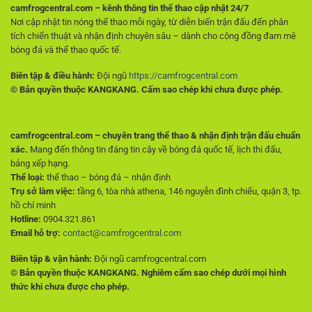
đầu
camfrogcentral.com – kênh thông tin thể thao cập nhật 24/7
Nơi cập nhật tin nóng thể thao mỗi ngày, từ diễn biến trận đấu đến phân
tích chiến thuật và nhận định chuyên sâu – dành cho cộng đồng đam mê
bóng đá và thể thao quốc tế.
Biên tập & điều hành:
Đội ngũ
https://camfrogcentral.com
© Bản quyền thuộc KANGKANG. Cấm sao chép khi chưa được phép.
camfrogcentral.com – chuyên trang thể thao & nhận định trận đấu chuẩn
xác.
Mang đến thông tin đáng tin cậy về bóng đá quốc tế, lịch thi đấu,
bảng xếp hạng.
Thể loại:
thể thao – bóng đá – nhận định
Trụ sở làm việc:
tầng 6, tòa nhà athena, 146 nguyễn đình chiểu, quận 3, tp.
hồ chí minh
Hotline:
0904.321.861
Email hỗ trợ:
contact@camfrogcentral.com
Biên tập & vận hành:
Đội ngũ camfrogcentral.com
© Bản quyền thuộc KANGKANG. Nghiêm cấm sao chép dưới mọi hình
thức khi chưa được cho phép.