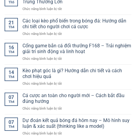
Xử
Trúng Thưởng Lớn
Th5
–
Lý
ở
Chức năng bình luận bị tắt
Trải
–
Mẹo
Nghiệm
Hướng
Săn
Các loại kèo phổ biến trong bóng đá: Hướng dẫn
Game
Dẫn
21
Jackpot
Bài
chi tiết cho người chơi cá cược
Nhanh
Th4
Nổ
Nhanh
Cho
ở
Chức năng bình luận bị tắt
Hũ
Gọn
Người
Các
Hiệu
Và
Chơi
loại
Cổng game bắn cá đổi thưởng F168 – Trải nghiệm
Quả
Đầy
16
kèo
–
giải trí sinh động và linh hoạt
Hấp
Th4
phổ
Tăng
Dẫn
ở
Chức năng bình luận bị tắt
biến
Cơ
Cổng
trong
Hội
game
Kèo phạt góc là gì? Hướng dẫn chi tiết và cách
bóng
Trúng
14
bắn
đá:
chơi hiệu quả
Thưởng
Th4
cá
Hướng
Lớn
ở
Chức năng bình luận bị tắt
đổi
dẫn
Kèo
thưởng
chi
phạt
Cá cược an toàn cho người mới – Cách bắt đầu
F168
tiết
07
góc
–
đúng hướng
cho
Th4
là
Trải
người
ở
Chức năng bình luận bị tắt
gì?
nghiệm
chơi
Cá
Hướng
giải
cá
cược
Dự đoán kết quả bóng đá hôm nay – Mô hình suy
dẫn
trí
07
cược
an
chi
luận & xác suất (thinking like a model)
sinh
Th4
toàn
tiết
động
ở
Chức năng bình luận bị tắt
cho
và
và