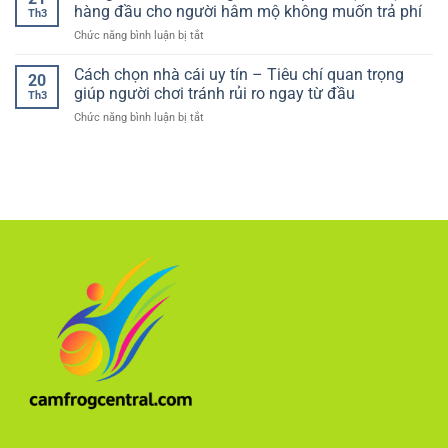
kèo
tín:
hàng đầu cho người hâm mộ không muốn trả phí
quả
Th3
bóng
Có
cho
ở
Chức năng bình luận bị tắt
đá
nên
người
luongson
chuyên
thử
mới
tv
Cách chọn nhà cái uy tín – Tiêu chí quan trọng
gia
không?
20
kênh
–
giúp người chơi tránh rủi ro ngay từ đầu
Th3
bóng
Cách
ở
Chức năng bình luận bị tắt
đá
đọc
Cách
miễn
trận
chọn
phí
đấu
nhà
–
chuẩn
cái
Lựa
xác
uy
chọn
như
tín
hàng
cao
–
đầu
thủ
Tiêu
cho
chí
người
quan
hâm
trọng
mộ
giúp
không
người
muốn
chơi
trả
tránh
phí
rủi
ro
ngay
từ