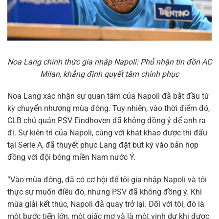
Noa Lang chính thức gia nhập Napoli: Phủ nhận tin đồn AC
Milan, khẳng định quyết tâm chinh phục
Noa Lang xác nhận sự quan tâm của Napoli đã bắt đầu từ
kỳ chuyển nhượng mùa đông. Tuy nhiên, vào thời điểm đó,
CLB chủ quản PSV Eindhoven đã không đồng ý để anh ra
đi. Sự kiên trì của Napoli, cùng với khát khao được thi đấu
tại Serie A, đã thuyết phục Lang đặt bút ký vào bản hợp
đồng với đội bóng miền Nam nước Ý.
“Vào mùa đông, đã có cơ hội để tôi gia nhập Napoli và tôi
thực sự muốn điều đó, nhưng PSV đã không đồng ý. Khi
mùa giải kết thúc, Napoli đã quay trở lại. Đối với tôi, đó là
một bước tiến lớn, một giấc mơ và là một vinh dự khi được