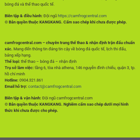
bóng đá và thể thao quốc tế.
Biên tập & điều hành:
Đội ngũ
https://camfrogcentral.com
© Bản quyền thuộc KANGKANG. Cấm sao chép khi chưa được phép.
camfrogcentral.com – chuyên trang thể thao & nhận định trận đấu chuẩn
xác.
Mang đến thông tin đáng tin cậy về bóng đá quốc tế, lịch thi đấu,
bảng xếp hạng.
Thể loại:
thể thao – bóng đá – nhận định
Trụ sở làm việc:
tầng 6, tòa nhà athena, 146 nguyễn đình chiểu, quận 3, tp.
hồ chí minh
Hotline:
0904.321.861
Email hỗ trợ:
contact@camfrogcentral.com
Biên tập & vận hành:
Đội ngũ camfrogcentral.com
© Bản quyền thuộc KANGKANG. Nghiêm cấm sao chép dưới mọi hình
thức khi chưa được cho phép.