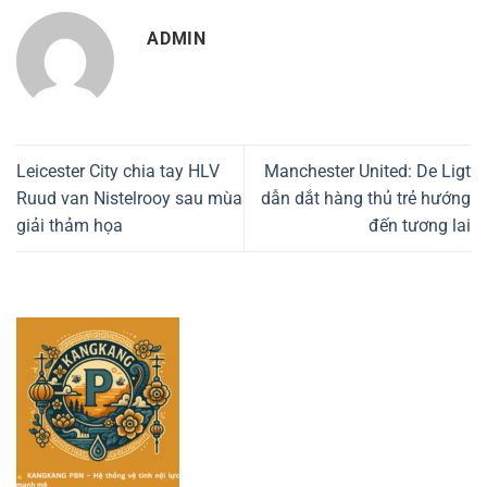
ADMIN
Leicester City chia tay HLV
Manchester United: De Ligt
Ruud van Nistelrooy sau mùa
dẫn dắt hàng thủ trẻ hướng
giải thảm họa
đến tương lai