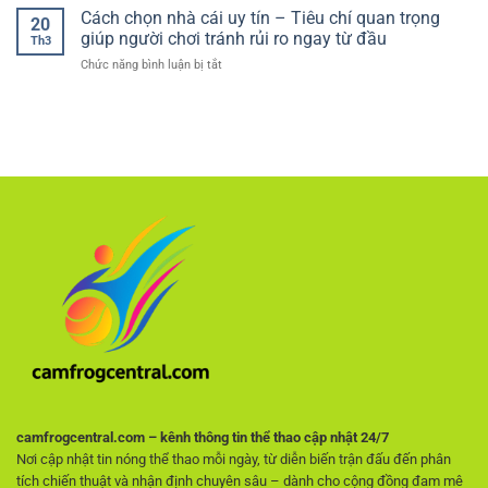
mới
tv
Cách chọn nhà cái uy tín – Tiêu chí quan trọng
gia
không?
20
kênh
–
giúp người chơi tránh rủi ro ngay từ đầu
Th3
bóng
Cách
ở
Chức năng bình luận bị tắt
đá
đọc
Cách
miễn
trận
chọn
phí
đấu
nhà
–
chuẩn
cái
Lựa
xác
uy
chọn
như
tín
hàng
cao
–
đầu
thủ
Tiêu
cho
chí
người
quan
hâm
trọng
mộ
giúp
không
người
muốn
chơi
trả
tránh
phí
rủi
ro
ngay
từ
đầu
camfrogcentral.com – kênh thông tin thể thao cập nhật 24/7
Nơi cập nhật tin nóng thể thao mỗi ngày, từ diễn biến trận đấu đến phân
tích chiến thuật và nhận định chuyên sâu – dành cho cộng đồng đam mê