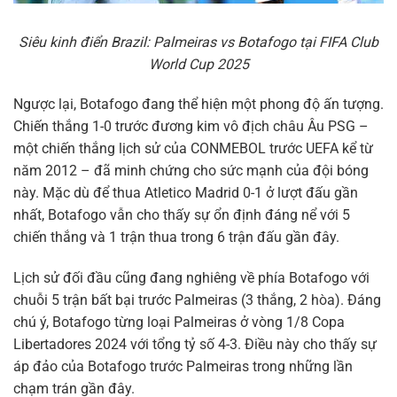
Siêu kinh điển Brazil: Palmeiras vs Botafogo tại FIFA Club
World Cup 2025
Ngược lại, Botafogo đang thể hiện một phong độ ấn tượng.
Chiến thắng 1-0 trước đương kim vô địch châu Âu PSG –
một chiến thắng lịch sử của CONMEBOL trước UEFA kể từ
năm 2012 – đã minh chứng cho sức mạnh của đội bóng
này. Mặc dù để thua Atletico Madrid 0-1 ở lượt đấu gần
nhất, Botafogo vẫn cho thấy sự ổn định đáng nể với 5
chiến thắng và 1 trận thua trong 6 trận đấu gần đây.
Lịch sử đối đầu cũng đang nghiêng về phía Botafogo với
chuỗi 5 trận bất bại trước Palmeiras (3 thắng, 2 hòa). Đáng
chú ý, Botafogo từng loại Palmeiras ở vòng 1/8 Copa
Libertadores 2024 với tổng tỷ số 4-3. Điều này cho thấy sự
áp đảo của Botafogo trước Palmeiras trong những lần
chạm trán gần đây.