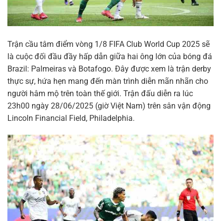
Trận cầu tâm điểm vòng 1/8 FIFA Club World Cup 2025 sẽ
là cuộc đối đầu đầy hấp dẫn giữa hai ông lớn của bóng đá
Brazil: Palmeiras và Botafogo. Đây được xem là trận derby
thực sự, hứa hẹn mang đến màn trình diễn mãn nhãn cho
người hâm mộ trên toàn thế giới. Trận đấu diễn ra lúc
23h00 ngày 28/06/2025 (giờ Việt Nam) trên sân vận động
Lincoln Financial Field, Philadelphia.