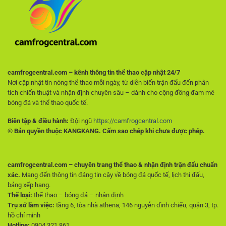
giúp
không
người
muốn
chơi
trả
tránh
phí
rủi
ro
ngay
từ
đầu
camfrogcentral.com – kênh thông tin thể thao cập nhật 24/7
Nơi cập nhật tin nóng thể thao mỗi ngày, từ diễn biến trận đấu đến phân
tích chiến thuật và nhận định chuyên sâu – dành cho cộng đồng đam mê
bóng đá và thể thao quốc tế.
Biên tập & điều hành:
Đội ngũ
https://camfrogcentral.com
© Bản quyền thuộc KANGKANG. Cấm sao chép khi chưa được phép.
camfrogcentral.com – chuyên trang thể thao & nhận định trận đấu chuẩn
xác.
Mang đến thông tin đáng tin cậy về bóng đá quốc tế, lịch thi đấu,
bảng xếp hạng.
Thể loại:
thể thao – bóng đá – nhận định
Trụ sở làm việc:
tầng 6, tòa nhà athena, 146 nguyễn đình chiểu, quận 3, tp.
hồ chí minh
Hotline:
0904.321.861