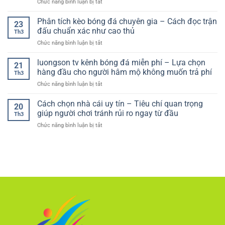
ở
Chức năng bình luận bị tắt
bóng
An
thực
model)
Nhà
đá
Toàn
tế
cái
Phân tích kèo bóng đá chuyên gia – Cách đọc trận
online
Và
23
hơn
ít
–
đấu chuẩn xác như cao thủ
Hiệu
Th3
người
Hướng
Quả
ở
Chức năng bình luận bị tắt
biết
dẫn
Cho
Phân
nhưng
chơi
Người
tích
luongson tv kênh bóng đá miễn phí – Lựa chọn
uy
hiệu
21
Chơi
kèo
tín:
hàng đầu cho người hâm mộ không muốn trả phí
quả
Th3
bóng
Có
cho
ở
Chức năng bình luận bị tắt
đá
nên
người
luongson
chuyên
thử
mới
tv
Cách chọn nhà cái uy tín – Tiêu chí quan trọng
gia
không?
20
kênh
–
giúp người chơi tránh rủi ro ngay từ đầu
Th3
bóng
Cách
ở
Chức năng bình luận bị tắt
đá
đọc
Cách
miễn
trận
chọn
phí
đấu
nhà
–
chuẩn
cái
Lựa
xác
uy
chọn
như
tín
hàng
cao
–
đầu
thủ
Tiêu
cho
chí
người
quan
hâm
trọng
mộ