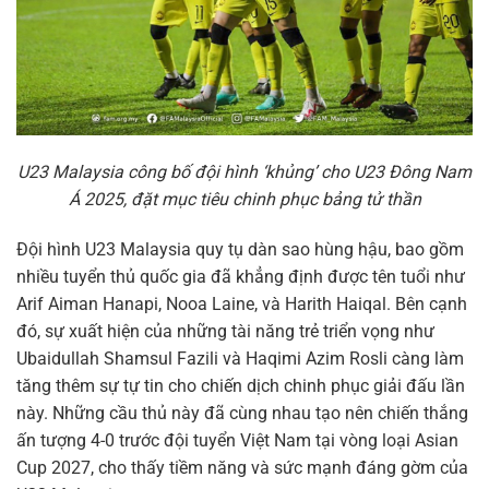
U23 Malaysia công bố đội hình ‘khủng’ cho U23 Đông Nam
Á 2025, đặt mục tiêu chinh phục bảng tử thần
Đội hình U23 Malaysia quy tụ dàn sao hùng hậu, bao gồm
nhiều tuyển thủ quốc gia đã khẳng định được tên tuổi như
Arif Aiman Hanapi, Nooa Laine, và Harith Haiqal. Bên cạnh
đó, sự xuất hiện của những tài năng trẻ triển vọng như
Ubaidullah Shamsul Fazili và Haqimi Azim Rosli càng làm
tăng thêm sự tự tin cho chiến dịch chinh phục giải đấu lần
này. Những cầu thủ này đã cùng nhau tạo nên chiến thắng
ấn tượng 4-0 trước đội tuyển Việt Nam tại vòng loại Asian
Cup 2027, cho thấy tiềm năng và sức mạnh đáng gờm của