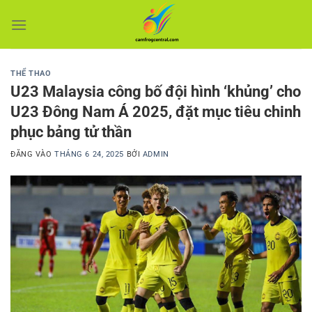
Bỏ
qua
nội
dung
THỂ THAO
U23 Malaysia công bố đội hình ‘khủng’ cho
U23 Đông Nam Á 2025, đặt mục tiêu chinh
phục bảng tử thần
ĐĂNG VÀO
THÁNG 6 24, 2025
BỞI
ADMIN