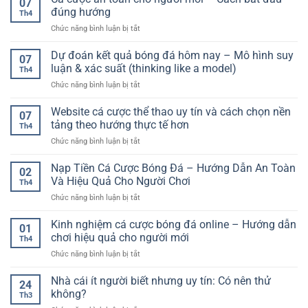
07
góc
–
đúng hướng
cho
Th4
là
Trải
người
ở
Chức năng bình luận bị tắt
gì?
nghiệm
chơi
Cá
Hướng
giải
cá
cược
Dự đoán kết quả bóng đá hôm nay – Mô hình suy
dẫn
trí
07
cược
an
chi
luận & xác suất (thinking like a model)
sinh
Th4
toàn
tiết
động
ở
Chức năng bình luận bị tắt
cho
và
và
Dự
người
cách
linh
đoán
Website cá cược thể thao uy tín và cách chọn nền
mới
chơi
07
hoạt
kết
–
tảng theo hướng thực tế hơn
hiệu
Th4
quả
Cách
quả
ở
Chức năng bình luận bị tắt
bóng
bắt
Website
đá
đầu
cá
Nạp Tiền Cá Cược Bóng Đá – Hướng Dẫn An Toàn
hôm
đúng
02
cược
nay
Và Hiệu Quả Cho Người Chơi
hướng
Th4
thể
–
ở
Chức năng bình luận bị tắt
thao
Mô
Nạp
uy
hình
Tiền
Kinh nghiệm cá cược bóng đá online – Hướng dẫn
tín
suy
01
Cá
và
chơi hiệu quả cho người mới
luận
Th4
Cược
cách
&
ở
Chức năng bình luận bị tắt
Bóng
chọn
xác
Kinh
Đá
nền
suất
nghiệm
Nhà cái ít người biết nhưng uy tín: Có nên thử
–
tảng
24
(thinking
cá
Hướng
không?
theo
like
Th3
cược
Dẫn
hướng
a