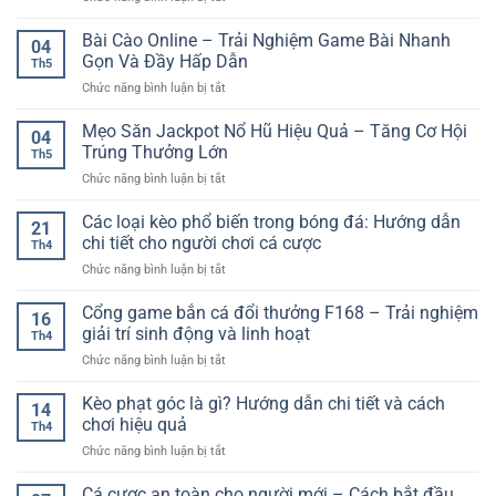
Lỗi
Đăng
Bài Cào Online – Trải Nghiệm Game Bài Nhanh
04
Nhập
Gọn Và Đầy Hấp Dẫn
Th5
Thường
ở
Chức năng bình luận bị tắt
Gặp
Bài
Và
Cào
Mẹo Săn Jackpot Nổ Hũ Hiệu Quả – Tăng Cơ Hội
Cách
04
Online
Xử
Trúng Thưởng Lớn
Th5
–
Lý
ở
Chức năng bình luận bị tắt
Trải
–
Mẹo
Nghiệm
Hướng
Săn
Các loại kèo phổ biến trong bóng đá: Hướng dẫn
Game
Dẫn
21
Jackpot
Bài
chi tiết cho người chơi cá cược
Nhanh
Th4
Nổ
Nhanh
Cho
ở
Chức năng bình luận bị tắt
Hũ
Gọn
Người
Các
Hiệu
Và
Chơi
loại
Cổng game bắn cá đổi thưởng F168 – Trải nghiệm
Quả
Đầy
16
kèo
–
giải trí sinh động và linh hoạt
Hấp
Th4
phổ
Tăng
Dẫn
ở
Chức năng bình luận bị tắt
biến
Cơ
Cổng
trong
Hội
game
Kèo phạt góc là gì? Hướng dẫn chi tiết và cách
bóng
Trúng
14
bắn
đá:
chơi hiệu quả
Thưởng
Th4
cá
Hướng
Lớn
ở
Chức năng bình luận bị tắt
đổi
dẫn
Kèo
thưởng
chi
phạt
Cá cược an toàn cho người mới – Cách bắt đầu
F168
tiết