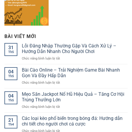
BÀI VIẾT MỚI
Lỗi Đăng Nhập Thường Gặp Và Cách Xử Lý –
31
Hướng Dẫn Nhanh Cho Người Chơi
Th5
ở
Chức năng bình luận bị tắt
Lỗi
Đăng
Bài Cào Online – Trải Nghiệm Game Bài Nhanh
04
Nhập
Gọn Và Đầy Hấp Dẫn
Th5
Thường
ở
Chức năng bình luận bị tắt
Gặp
Bài
Và
Cào
Mẹo Săn Jackpot Nổ Hũ Hiệu Quả – Tăng Cơ Hội
Cách
04
Online
Xử
Trúng Thưởng Lớn
Th5
–
Lý
ở
Chức năng bình luận bị tắt
Trải
–
Mẹo
Nghiệm
Hướng
Săn
Các loại kèo phổ biến trong bóng đá: Hướng dẫn
Game
Dẫn
21
Jackpot
Bài
chi tiết cho người chơi cá cược
Nhanh
Th4
Nổ
Nhanh
Cho
ở
Chức năng bình luận bị tắt
Hũ