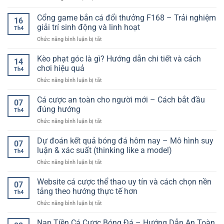
Gọn
Người
Các
Hiệu
Và
Chơi
loại
Cổng game bắn cá đổi thưởng F168 – Trải nghiệm
Quả
Đầy
16
kèo
–
giải trí sinh động và linh hoạt
Hấp
Th4
phổ
Tăng
Dẫn
ở
Chức năng bình luận bị tắt
biến
Cơ
Cổng
trong
Hội
game
Kèo phạt góc là gì? Hướng dẫn chi tiết và cách
bóng
Trúng
14
bắn
đá:
chơi hiệu quả
Thưởng
Th4
cá
Hướng
Lớn
ở
Chức năng bình luận bị tắt
đổi
dẫn
Kèo
thưởng
chi
phạt
Cá cược an toàn cho người mới – Cách bắt đầu
F168
tiết
07
góc
–
đúng hướng
cho
Th4
là
Trải
người
ở
Chức năng bình luận bị tắt
gì?
nghiệm
chơi
Cá
Hướng
giải
cá
cược
Dự đoán kết quả bóng đá hôm nay – Mô hình suy
dẫn
trí
07
cược
an
chi
luận & xác suất (thinking like a model)
sinh
Th4
toàn
tiết
động
ở
Chức năng bình luận bị tắt
cho
và
và
Dự
người
cách
linh
đoán
Website cá cược thể thao uy tín và cách chọn nền
mới
chơi
07
hoạt
kết
–
tảng theo hướng thực tế hơn
hiệu
Th4
quả
Cách
quả
ở
Chức năng bình luận bị tắt
bóng
bắt
Website
đá
đầu
cá
Nạp Tiền Cá Cược Bóng Đá – Hướng Dẫn An Toàn
hôm
đúng