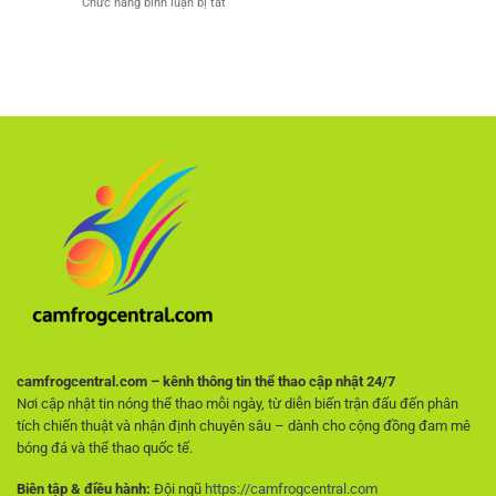
ở
Chức năng bình luận bị tắt
đá
đọc
Cách
miễn
trận
chọn
phí
đấu
nhà
–
chuẩn
cái
Lựa
xác
uy
chọn
như
tín
hàng
cao
–
đầu
thủ
Tiêu
cho
chí
người
quan
hâm
trọng
mộ
giúp
không
người
muốn
chơi
trả
tránh
phí
rủi
ro
ngay
từ
đầu
camfrogcentral.com – kênh thông tin thể thao cập nhật 24/7
Nơi cập nhật tin nóng thể thao mỗi ngày, từ diễn biến trận đấu đến phân
tích chiến thuật và nhận định chuyên sâu – dành cho cộng đồng đam mê
bóng đá và thể thao quốc tế.
Biên tập & điều hành:
Đội ngũ
https://camfrogcentral.com