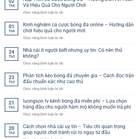
02
cược
nay
Và Hiệu Quả Cho Người Chơi
hướng
Th4
thể
–
ở
Chức năng bình luận bị tắt
thao
Mô
Nạp
uy
hình
Tiền
Kinh nghiệm cá cược bóng đá online – Hướng dẫn
tín
suy
01
Cá
và
chơi hiệu quả cho người mới
luận
Th4
Cược
cách
&
ở
Chức năng bình luận bị tắt
Bóng
chọn
xác
Kinh
Đá
nền
suất
nghiệm
Nhà cái ít người biết nhưng uy tín: Có nên thử
–
tảng
24
(thinking
cá
Hướng
không?
theo
like
Th3
cược
Dẫn
hướng
a
ở
Chức năng bình luận bị tắt
bóng
An
thực
model)
Nhà
đá
Toàn
tế
cái
Phân tích kèo bóng đá chuyên gia – Cách đọc trận
online
Và
23
hơn
ít
–
đấu chuẩn xác như cao thủ
Hiệu
Th3
người
Hướng
Quả
ở
Chức năng bình luận bị tắt
biết
dẫn
Cho
Phân
nhưng
chơi
Người
tích
luongson tv kênh bóng đá miễn phí – Lựa chọn
uy
hiệu
21
Chơi
kèo
tín:
hàng đầu cho người hâm mộ không muốn trả phí
quả
Th3
bóng
Có
cho
ở
Chức năng bình luận bị tắt
đá
nên
người
luongson
chuyên
thử
mới
tv
Cách chọn nhà cái uy tín – Tiêu chí quan trọng
gia
không?
20
kênh
–
giúp người chơi tránh rủi ro ngay từ đầu
Th3
bóng
Cách