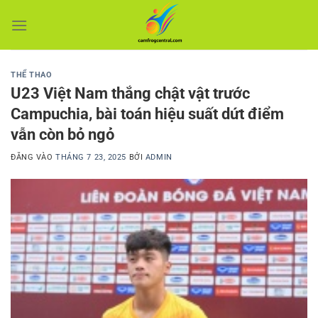
Bỏ
qua
nội
dung
THỂ THAO
U23 Việt Nam thắng chật vật trước
Campuchia, bài toán hiệu suất dứt điểm
vẫn còn bỏ ngỏ
ĐĂNG VÀO
THÁNG 7 23, 2025
BỞI
ADMIN