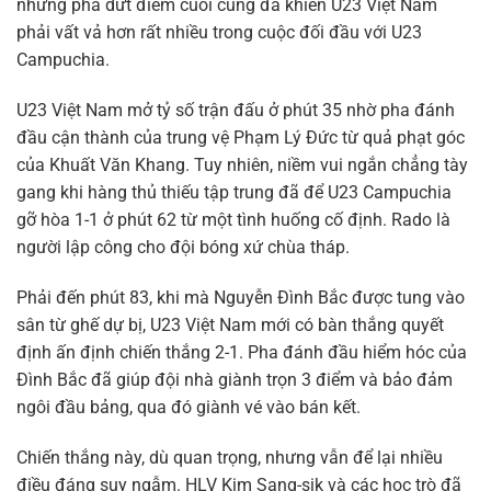
những pha dứt điểm cuối cùng đã khiến U23 Việt Nam
phải vất vả hơn rất nhiều trong cuộc đối đầu với U23
Campuchia.
U23 Việt Nam mở tỷ số trận đấu ở phút 35 nhờ pha đánh
đầu cận thành của trung vệ Phạm Lý Đức từ quả phạt góc
của Khuất Văn Khang. Tuy nhiên, niềm vui ngắn chẳng tày
gang khi hàng thủ thiếu tập trung đã để U23 Campuchia
gỡ hòa 1-1 ở phút 62 từ một tình huống cố định. Rado là
người lập công cho đội bóng xứ chùa tháp.
Phải đến phút 83, khi mà Nguyễn Đình Bắc được tung vào
sân từ ghế dự bị, U23 Việt Nam mới có bàn thắng quyết
định ấn định chiến thắng 2-1. Pha đánh đầu hiểm hóc của
Đình Bắc đã giúp đội nhà giành trọn 3 điểm và bảo đảm
ngôi đầu bảng, qua đó giành vé vào bán kết.
Chiến thắng này, dù quan trọng, nhưng vẫn để lại nhiều
điều đáng suy ngẫm. HLV Kim Sang-sik và các học trò đã