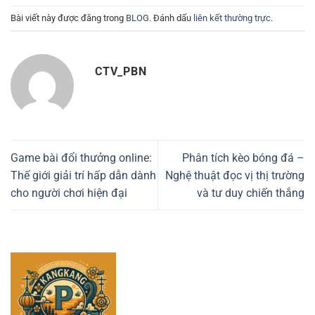
Bài viết này được đăng trong
BLOG
. Đánh dấu
liên kết thường trực
.
CTV_PBN
Game bài đổi thưởng online:
Phân tích kèo bóng đá –
Thế giới giải trí hấp dẫn dành
Nghệ thuật đọc vị thị trường
cho người chơi hiện đại
và tư duy chiến thắng