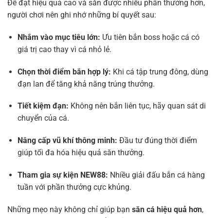
Để đạt hiệu quả cao và săn được nhiều phần thưởng hơn,
người chơi nên ghi nhớ những bí quyết sau:
Nhắm vào mục tiêu lớn:
Ưu tiên bắn boss hoặc cá có
giá trị cao thay vì cá nhỏ lẻ.
Chọn thời điểm bắn hợp lý:
Khi cá tập trung đông, dùng
đạn lan để tăng khả năng trúng thưởng.
Tiết kiệm đạn:
Không nên bắn liên tục, hãy quan sát di
chuyển của cá.
Nâng cấp vũ khí thông minh:
Đầu tư đúng thời điểm
giúp tối đa hóa hiệu quả săn thưởng.
Tham gia sự kiện NEW88:
Nhiều giải đấu bắn cá hàng
tuần với phần thưởng cực khủng.
Những mẹo này không chỉ giúp bạn
săn cá hiệu quả hơn
,