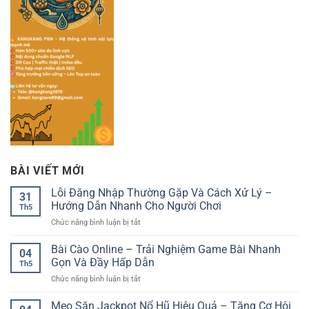
BÀI VIẾT MỚI
Lỗi Đăng Nhập Thường Gặp Và Cách Xử Lý –
31
Hướng Dẫn Nhanh Cho Người Chơi
Th5
ở
Chức năng bình luận bị tắt
Lỗi
Đăng
Bài Cào Online – Trải Nghiệm Game Bài Nhanh
04
Nhập
Gọn Và Đầy Hấp Dẫn
Th5
Thường
ở
Chức năng bình luận bị tắt
Gặp
Bài
Và
Cào
Mẹo Săn Jackpot Nổ Hũ Hiệu Quả – Tăng Cơ Hội
Cách