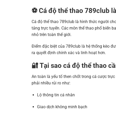
⚽ Cá độ thể thao 789club là
Cá độ thể thao 789club là hình thức người ch
tảng trực tuyến. Các môn thể thao phổ biến ba
nhỏ trên toàn thế giới.
Điểm đặc biệt của 789club là hệ thống kèo đượ
ra quyết định chính xác và linh hoạt hơn.
🔐 Tại sao cá độ thể thao c
An toàn là yếu tố then chốt trong cá cược trực
phải nhiều rủi ro như:
Lộ thông tin cá nhân
Giao dịch không minh bạch