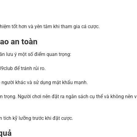
hiệm tốt hơn và yên tâm khi tham gia cá cược.
hao an toàn
ần lưu ý một số điểm quan trọng:
9club để tránh rủi ro.
ho người khác và sử dụng mật khẩu mạnh.
uan trọng. Người chơi nên đặt ra ngân sách cụ thể và không nên 
 tích kỹ lưỡng trước khi đặt cược.
 quả