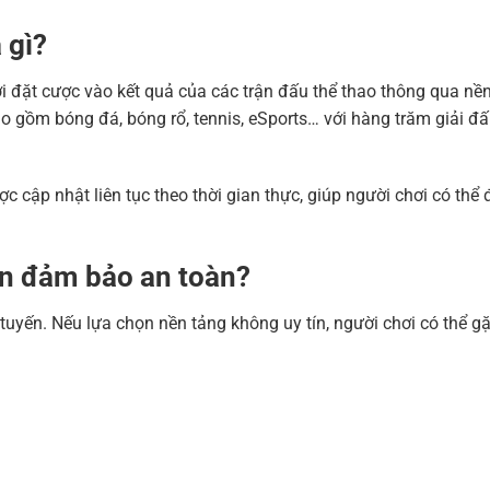
 gì?
ơi đặt cược vào kết quả của các trận đấu thể thao thông qua nề
o gồm bóng đá, bóng rổ, tennis, eSports… với hàng trăm giải đấ
c cập nhật liên tục theo thời gian thực, giúp người chơi có thể
ần đảm bảo an toàn?
 tuyến. Nếu lựa chọn nền tảng không uy tín, người chơi có thể g