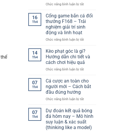
Quả
Hấp
ở
Chức năng bình luận bị tắt
–
Dẫn
Các
Tăng
loại
Cổng game bắn cá đổi
16
Cơ
kèo
thưởng F168 – Trải
Th4
Hội
phổ
nghiệm giải trí sinh
Trúng
biến
động và linh hoạt
Thưởng
trong
Lớn
bóng
ở
Chức năng bình luận bị tắt
đá:
Cổng
Hướng
game
Kèo phạt góc là gì?
14
dẫn
bắn
Hướng dẫn chi tiết và
 thể
Th4
chi
cá
cách chơi hiệu quả
tiết
đổi
cho
ở
Chức năng bình luận bị tắt
thưởng
người
Kèo
F168
chơi
phạt
–
Cá cược an toàn cho
07
cá
góc
Trải
người mới – Cách bắt
Th4
cược
là
nghiệm
đầu đúng hướng
gì?
giải
ở
Chức năng bình luận bị tắt
Hướng
trí
Cá
dẫn
sinh
cược
chi
động
Dự đoán kết quả bóng
07
an
tiết
và
đá hôm nay – Mô hình
Th4
toàn
và
linh
suy luận & xác suất
cho
cách
hoạt
(thinking like a model)
người
chơi