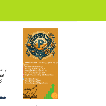
 hàng
mất
ố
link