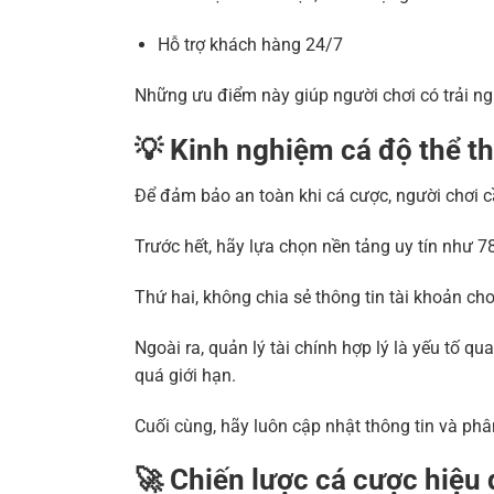
Hỗ trợ khách hàng 24/7
Những ưu điểm này giúp người chơi có trải ng
💡 Kinh nghiệm cá độ thể t
Để đảm bảo an toàn khi cá cược, người chơi c
Trước hết, hãy lựa chọn nền tảng uy tín như 78
Thứ hai, không chia sẻ thông tin tài khoản c
Ngoài ra, quản lý tài chính hợp lý là yếu tố q
quá giới hạn.
Cuối cùng, hãy luôn cập nhật thông tin và phân
🚀 Chiến lược cá cược hiệu