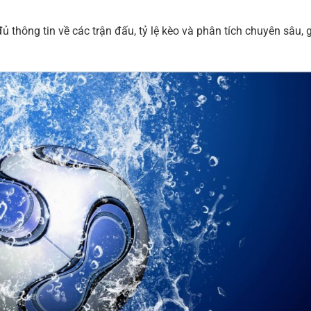
 thông tin về các trận đấu, tỷ lệ kèo và phân tích chuyên sâu, 