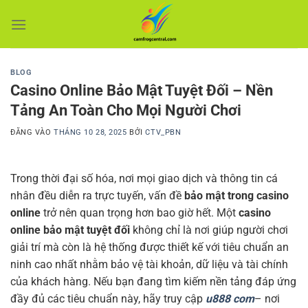
Bỏ
qua
nội
dung
BLOG
Casino Online Bảo Mật Tuyệt Đối – Nền
Tảng An Toàn Cho Mọi Người Chơi
ĐĂNG VÀO
THÁNG 10 28, 2025
BỞI
CTV_PBN
Trong thời đại số hóa, nơi mọi giao dịch và thông tin cá
nhân đều diễn ra trực tuyến, vấn đề
bảo mật trong casino
online
trở nên quan trọng hơn bao giờ hết. Một
casino
online bảo mật tuyệt đối
không chỉ là nơi giúp người chơi
giải trí mà còn là hệ thống được thiết kế với tiêu chuẩn an
ninh cao nhất nhằm bảo vệ tài khoản, dữ liệu và tài chính
của khách hàng. Nếu bạn đang tìm kiếm nền tảng đáp ứng
đầy đủ các tiêu chuẩn này, hãy truy cập
u888 com
– nơi