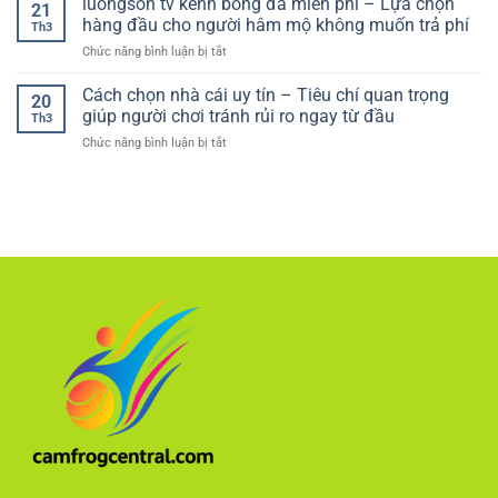
luongson tv kênh bóng đá miễn phí – Lựa chọn
uy
hiệu
21
Chơi
kèo
tín:
hàng đầu cho người hâm mộ không muốn trả phí
quả
Th3
bóng
Có
cho
ở
Chức năng bình luận bị tắt
đá
nên
người
luongson
chuyên
thử
mới
tv
Cách chọn nhà cái uy tín – Tiêu chí quan trọng
gia
không?
20
kênh
–
giúp người chơi tránh rủi ro ngay từ đầu
Th3
bóng
Cách
ở
Chức năng bình luận bị tắt
đá
đọc
Cách
miễn
trận
chọn
phí
đấu
nhà
–
chuẩn
cái
Lựa
xác
uy
chọn
như
tín
hàng
cao
–
đầu
thủ
Tiêu
cho
chí
người
quan
hâm
trọng
mộ
giúp
không
người
muốn
chơi
trả
tránh
phí
rủi
ro
ngay