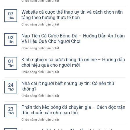
ở
Chức năng bình luận bị tắt
cho
và
và
Dự
người
cách
linh
đoán
Website cá cược thể thao uy tín và cách chọn nền
mới
chơi
07
hoạt
kết
–
tảng theo hướng thực tế hơn
hiệu
Th4
quả
Cách
quả
ở
Chức năng bình luận bị tắt
bóng
bắt
Website
đá
đầu
cá
Nạp Tiền Cá Cược Bóng Đá – Hướng Dẫn An Toàn
hôm
đúng
02
cược
nay
Và Hiệu Quả Cho Người Chơi
hướng
Th4
thể
–
ở
Chức năng bình luận bị tắt
thao
Mô
Nạp
uy
hình
Tiền
Kinh nghiệm cá cược bóng đá online – Hướng dẫn
tín
suy
01
Cá
và
chơi hiệu quả cho người mới
luận
Th4
Cược
cách
&
ở
Chức năng bình luận bị tắt
Bóng
chọn
xác
Kinh
Đá
nền
suất
nghiệm
Nhà cái ít người biết nhưng uy tín: Có nên thử
–
tảng
24
(thinking
cá
Hướng
không?
theo
like
Th3
cược
Dẫn
hướng
a
ở
Chức năng bình luận bị tắt
bóng
An
thực
model)
Nhà
đá
Toàn
tế
cái
Phân tích kèo bóng đá chuyên gia – Cách đọc trận
online
Và
23
hơn
ít
–
đấu chuẩn xác như cao thủ
Hiệu
Th3
người
Hướng
Quả
ở
Chức năng bình luận bị tắt
biết
dẫn
Cho
Phân
nhưng
chơi
Người
tích