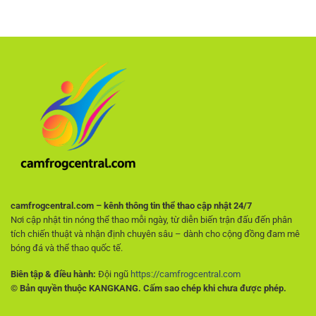
–
chuẩn
cái
Lựa
xác
uy
chọn
như
tín
hàng
cao
–
đầu
thủ
Tiêu
cho
chí
người
quan
hâm
trọng
mộ
giúp
không
người
muốn
chơi
trả
tránh
phí
rủi
ro
ngay
từ
đầu
camfrogcentral.com – kênh thông tin thể thao cập nhật 24/7
Nơi cập nhật tin nóng thể thao mỗi ngày, từ diễn biến trận đấu đến phân
tích chiến thuật và nhận định chuyên sâu – dành cho cộng đồng đam mê
bóng đá và thể thao quốc tế.
Biên tập & điều hành:
Đội ngũ
https://camfrogcentral.com
© Bản quyền thuộc KANGKANG. Cấm sao chép khi chưa được phép.