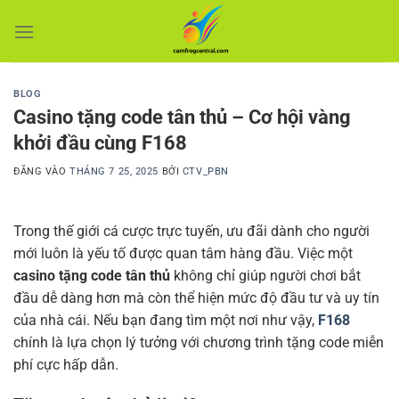
Bỏ
qua
nội
dung
BLOG
Casino tặng code tân thủ – Cơ hội vàng
khởi đầu cùng F168
ĐĂNG VÀO
THÁNG 7 25, 2025
BỞI
CTV_PBN
Trong thế giới cá cược trực tuyến, ưu đãi dành cho người
mới luôn là yếu tố được quan tâm hàng đầu. Việc một
casino tặng code tân thủ
không chỉ giúp người chơi bắt
đầu dễ dàng hơn mà còn thể hiện mức độ đầu tư và uy tín
của nhà cái. Nếu bạn đang tìm một nơi như vậy,
F168
chính là lựa chọn lý tưởng với chương trình tặng code miễn
phí cực hấp dẫn.