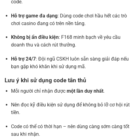
code.
Hỗ trợ game đa dạng
: Dùng code chơi hầu hết các trò
chơi casino đang có trên nền tảng.
Không bị ẩn điều kiện
: F168 minh bạch về yêu cầu
doanh thu và cách rút thưởng.
Hỗ trợ 24/7
: Đội ngũ CSKH luôn sẵn sàng giải đáp nếu
bạn gặp khó khăn khi sử dụng mã.
Lưu ý khi sử dụng code tân thủ
Mỗi người chỉ nhận được
một lần duy nhất
.
Nên đọc kỹ điều kiện sử dụng để không bỏ lỡ cơ hội rút
tiền.
Code có thể có thời hạn – nên dùng càng sớm càng tốt
sau khi nhận.