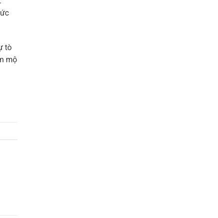
.
chọn
nhà
hàng
cái
sức
đầu
uy
cho
tín
người
–
hâm
Tiêu
ự tò
mộ
chí
âm mộ
không
quan
muốn
trọng
trả
giúp
phí
người
chơi
tránh
rủi
ro
ngay
từ
đầu