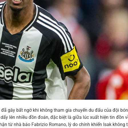
 đã gây bất ngờ khi không tham gia chuyến du đấu của đội bón
ấy lên nhiều đồn đoán, đặc biệt là giữa lúc xuất hiện tin đồn v
nhận từ nhà báo Fabrizio Romano, lý do chính khiến Isak không 