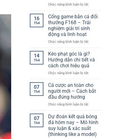
Quả
Hấp
ở
Chức năng bình luận bị tắt
–
Dẫn
Các
Tăng
loại
Cổng game bắn cá đổi
16
Cơ
kèo
thưởng F168 – Trải
Th4
Hội
phổ
nghiệm giải trí sinh
Trúng
biến
động và linh hoạt
Thưởng
trong
Lớn
bóng
ở
Chức năng bình luận bị tắt
đá:
Cổng
Hướng
game
Kèo phạt góc là gì?
14
dẫn
bắn
Hướng dẫn chi tiết và
Th4
chi
cá
cách chơi hiệu quả
tiết
đổi
cho
ở
Chức năng bình luận bị tắt
thưởng
người
Kèo
F168
chơi
phạt
–
Cá cược an toàn cho
07
cá
góc
Trải
người mới – Cách bắt
Th4
cược
là
nghiệm
đầu đúng hướng
gì?
giải
ở
Chức năng bình luận bị tắt
Hướng
trí
Cá
dẫn
sinh
cược
chi
động
Dự đoán kết quả bóng
07
an
tiết
và
đá hôm nay – Mô hình
Th4
toàn
và
linh
suy luận & xác suất
cho
cách
hoạt
(thinking like a model)
người
chơi