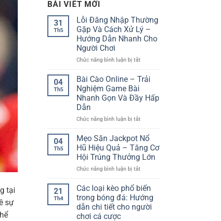
BÀI VIẾT MỚI
Lỗi Đăng Nhập Thường
31
Gặp Và Cách Xử Lý –
Th5
Hướng Dẫn Nhanh Cho
Người Chơi
ở
Chức năng bình luận bị tắt
Lỗi
Đăng
Bài Cào Online – Trải
04
Nhập
Nghiệm Game Bài
Th5
Thường
Nhanh Gọn Và Đầy Hấp
Gặp
Dẫn
Và
Cách
ở
Chức năng bình luận bị tắt
Xử
Bài
Lý
Cào
Mẹo Săn Jackpot Nổ
04
–
Online
Hũ Hiệu Quả – Tăng Cơ
Th5
Hướng
–
Hội Trúng Thưởng Lớn
Dẫn
Trải
Nhanh
ở
Chức năng bình luận bị tắt
Nghiệm
Cho
Mẹo
Game
Người
Săn
Bài
Các loại kèo phổ biến
g tại
21
Chơi
Jackpot
Nhanh
trong bóng đá: Hướng
Th4
ề sự
Nổ
Gọn
dẫn chi tiết cho người
Hũ
Và
thể
chơi cá cược
Hiệu
Đầy