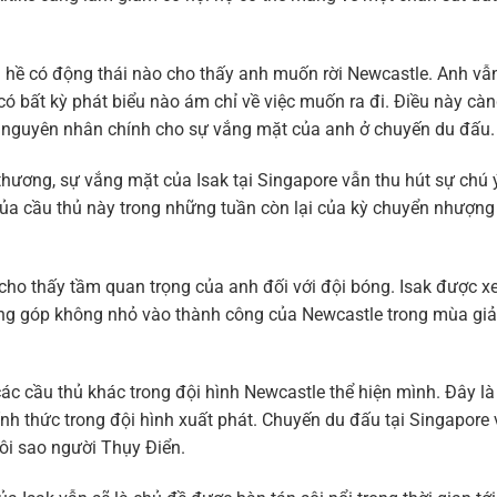
a hề có động thái nào cho thấy anh muốn rời Newcastle. Anh vẫ
ó bất kỳ phát biểu nào ám chỉ về việc muốn ra đi. Điều này cà
 nguyên nhân chính cho sự vắng mặt của anh ở chuyến du đấu.
hương, sự vắng mặt của Isak tại Singapore vẫn thu hút sự chú 
của cầu thủ này trong những tuần còn lại của kỳ chuyển nhượn
cho thấy tầm quan trọng của anh đối với đội bóng. Isak được x
óng góp không nhỏ vào thành công của Newcastle trong mùa giả
ác cầu thủ khác trong đội hình Newcastle thể hiện mình. Đây là
hính thức trong đội hình xuất phát. Chuyến du đấu tại Singapore
gôi sao người Thụy Điển.