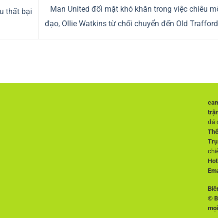
Man United đối mặt khó khăn trong việc chiêu mộ
 thất bại
đạo, Ollie Watkins từ chối chuyển đến Old Traffor
cam
trậ
đá 
Thể
Trụ
chi
Hot
Ema
Biê
© B
mọi