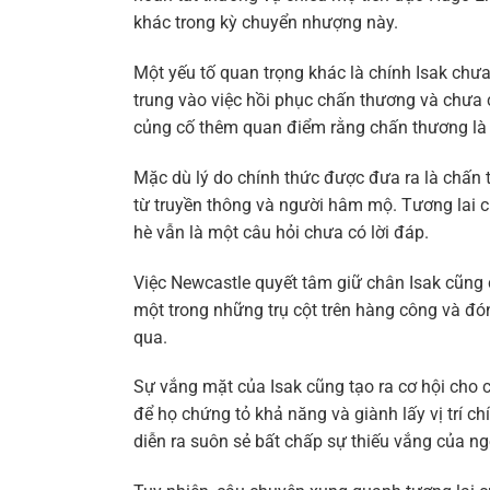
khác trong kỳ chuyển nhượng này.
Một yếu tố quan trọng khác là chính Isak chư
trung vào việc hồi phục chấn thương và chưa c
củng cố thêm quan điểm rằng chấn thương là
Mặc dù lý do chính thức được đưa ra là chấn t
từ truyền thông và người hâm mộ. Tương lai 
hè vẫn là một câu hỏi chưa có lời đáp.
Việc Newcastle quyết tâm giữ chân Isak cũng 
một trong những trụ cột trên hàng công và đ
qua.
Sự vắng mặt của Isak cũng tạo ra cơ hội cho c
để họ chứng tỏ khả năng và giành lấy vị trí c
diễn ra suôn sẻ bất chấp sự thiếu vắng của n