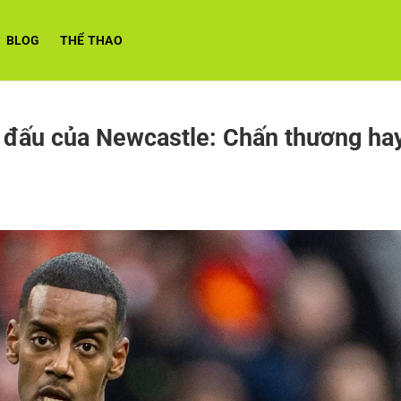
BLOG
THỂ THAO
 đấu của Newcastle: Chấn thương ha