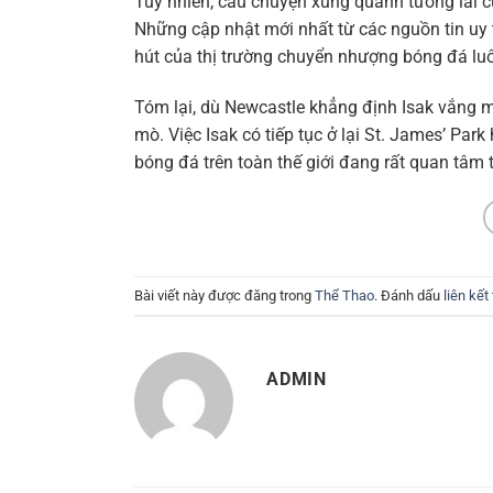
Tuy nhiên, câu chuyện xung quanh tương lai của
Những cập nhật mới nhất từ các nguồn tin uy t
hút của thị trường chuyển nhượng bóng đá luô
Tóm lại, dù Newcastle khẳng định Isak vắng m
mò. Việc Isak có tiếp tục ở lại St. James’ Pa
bóng đá trên toàn thế giới đang rất quan tâm 
Bài viết này được đăng trong
Thể Thao
. Đánh dấu
liên kết
ADMIN