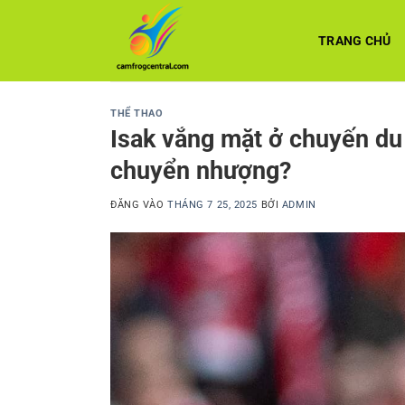
Bỏ
qua
TRANG CHỦ
nội
dung
THỂ THAO
Isak vắng mặt ở chuyến du
chuyển nhượng?
ĐĂNG VÀO
THÁNG 7 25, 2025
BỞI
ADMIN