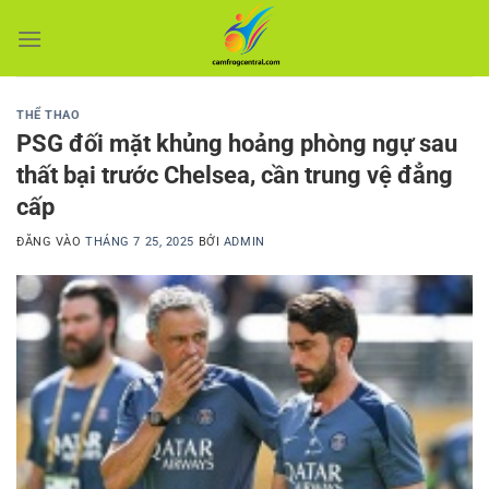
Bỏ
qua
nội
dung
THỂ THAO
PSG đối mặt khủng hoảng phòng ngự sau
thất bại trước Chelsea, cần trung vệ đẳng
cấp
ĐĂNG VÀO
THÁNG 7 25, 2025
BỞI
ADMIN