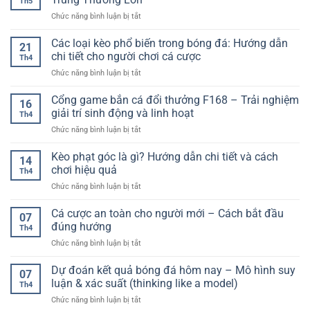
Th5
–
Lý
ở
Chức năng bình luận bị tắt
Trải
–
Mẹo
Nghiệm
Hướng
Săn
Các loại kèo phổ biến trong bóng đá: Hướng dẫn
Game
Dẫn
21
Jackpot
Bài
chi tiết cho người chơi cá cược
Nhanh
Th4
Nổ
Nhanh
Cho
ở
Chức năng bình luận bị tắt
Hũ
Gọn
Người
Các
Hiệu
Và
Chơi
loại
Cổng game bắn cá đổi thưởng F168 – Trải nghiệm
Quả
Đầy
16
kèo
–
giải trí sinh động và linh hoạt
Hấp
Th4
phổ
Tăng
Dẫn
ở
Chức năng bình luận bị tắt
biến
Cơ
Cổng
trong
Hội
game
Kèo phạt góc là gì? Hướng dẫn chi tiết và cách
bóng
Trúng
14
bắn
đá:
chơi hiệu quả
Thưởng
Th4
cá
Hướng
Lớn
ở
Chức năng bình luận bị tắt
đổi
dẫn
Kèo
thưởng
chi
phạt
Cá cược an toàn cho người mới – Cách bắt đầu
F168
tiết
07
góc
–
đúng hướng
cho
Th4
là
Trải
người
ở
Chức năng bình luận bị tắt
gì?
nghiệm
chơi
Cá
Hướng
giải
cá
cược
Dự đoán kết quả bóng đá hôm nay – Mô hình suy
dẫn
trí
07
cược
an
chi
luận & xác suất (thinking like a model)
sinh
Th4
toàn
tiết
động
ở
Chức năng bình luận bị tắt
cho
và
và