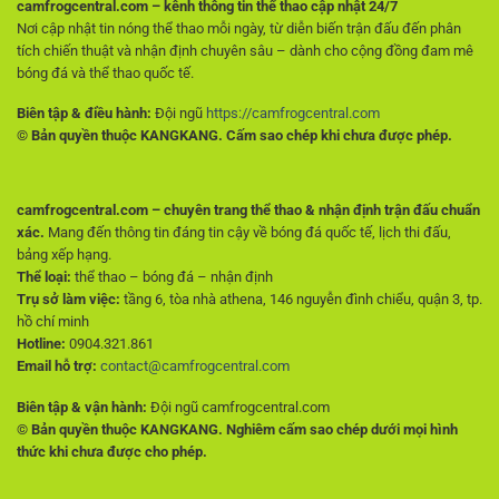
đầu
camfrogcentral.com – kênh thông tin thể thao cập nhật 24/7
Nơi cập nhật tin nóng thể thao mỗi ngày, từ diễn biến trận đấu đến phân
tích chiến thuật và nhận định chuyên sâu – dành cho cộng đồng đam mê
bóng đá và thể thao quốc tế.
Biên tập & điều hành:
Đội ngũ
https://camfrogcentral.com
© Bản quyền thuộc KANGKANG. Cấm sao chép khi chưa được phép.
camfrogcentral.com – chuyên trang thể thao & nhận định trận đấu chuẩn
xác.
Mang đến thông tin đáng tin cậy về bóng đá quốc tế, lịch thi đấu,
bảng xếp hạng.
Thể loại:
thể thao – bóng đá – nhận định
Trụ sở làm việc:
tầng 6, tòa nhà athena, 146 nguyễn đình chiểu, quận 3, tp.
hồ chí minh
Hotline:
0904.321.861
Email hỗ trợ:
contact@camfrogcentral.com
Biên tập & vận hành:
Đội ngũ camfrogcentral.com
© Bản quyền thuộc KANGKANG. Nghiêm cấm sao chép dưới mọi hình
thức khi chưa được cho phép.