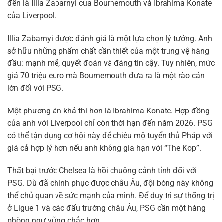
đến là Illia Zabarnyi của Bournemouth và Ibrahima Konate
của Liverpool.
Illia Zabarnyi được đánh giá là một lựa chọn lý tưởng. Anh
sở hữu những phẩm chất cần thiết của một trung vệ hàng
đầu: mạnh mẽ, quyết đoán và đáng tin cậy. Tuy nhiên, mức
giá 70 triệu euro mà Bournemouth đưa ra là một rào cản
lớn đối với PSG.
Một phương án khả thi hơn là Ibrahima Konate. Hợp đồng
của anh với Liverpool chỉ còn thời hạn đến năm 2026. PSG
có thể tận dụng cơ hội này để chiêu mộ tuyển thủ Pháp với
giá cả hợp lý hơn nếu anh không gia hạn với “The Kop”.
Thất bại trước Chelsea là hồi chuông cảnh tỉnh đối với
PSG. Dù đã chinh phục được châu Âu, đội bóng này không
thể chủ quan về sức mạnh của mình. Để duy trì sự thống trị
ở Ligue 1 và các đấu trường châu Âu, PSG cần một hàng
phòng ngự vững chắc hơn.