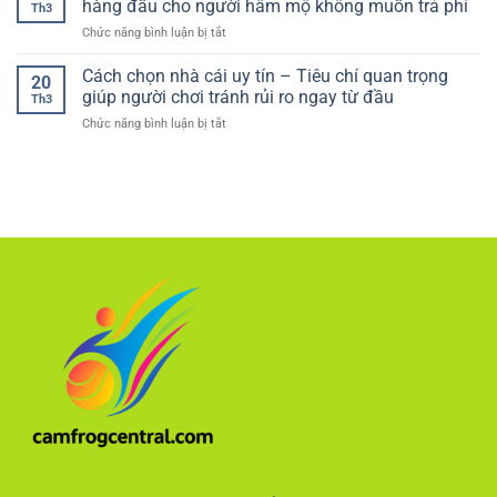
tín:
hàng đầu cho người hâm mộ không muốn trả phí
quả
Th3
bóng
Có
cho
ở
Chức năng bình luận bị tắt
đá
nên
người
luongson
chuyên
thử
mới
tv
Cách chọn nhà cái uy tín – Tiêu chí quan trọng
gia
không?
20
kênh
–
giúp người chơi tránh rủi ro ngay từ đầu
Th3
bóng
Cách
ở
Chức năng bình luận bị tắt
đá
đọc
Cách
miễn
trận
chọn
phí
đấu
nhà
–
chuẩn
cái
Lựa
xác
uy
chọn
như
tín
hàng
cao
–
đầu
thủ
Tiêu
cho
chí
người
quan
hâm
trọng
mộ
giúp
không
người
muốn
chơi
trả
tránh
phí
rủi
ro
ngay
từ