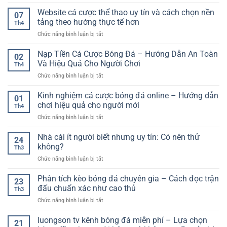
Dự
người
cách
linh
đoán
Website cá cược thể thao uy tín và cách chọn nền
mới
chơi
07
hoạt
kết
–
tảng theo hướng thực tế hơn
hiệu
Th4
quả
Cách
quả
ở
Chức năng bình luận bị tắt
bóng
bắt
Website
đá
đầu
cá
Nạp Tiền Cá Cược Bóng Đá – Hướng Dẫn An Toàn
hôm
đúng
02
cược
nay
Và Hiệu Quả Cho Người Chơi
hướng
Th4
thể
–
ở
Chức năng bình luận bị tắt
thao
Mô
Nạp
uy
hình
Tiền
Kinh nghiệm cá cược bóng đá online – Hướng dẫn
tín
suy
01
Cá
và
chơi hiệu quả cho người mới
luận
Th4
Cược
cách
&
ở
Chức năng bình luận bị tắt
Bóng
chọn
xác
Kinh
Đá
nền
suất
nghiệm
Nhà cái ít người biết nhưng uy tín: Có nên thử
–
tảng
24
(thinking
cá
Hướng
không?
theo
like
Th3
cược
Dẫn
hướng
a
ở
Chức năng bình luận bị tắt
bóng
An
thực
model)
Nhà
đá
Toàn
tế
cái
Phân tích kèo bóng đá chuyên gia – Cách đọc trận
online
Và
23
hơn
ít
–
đấu chuẩn xác như cao thủ
Hiệu
Th3
người
Hướng
Quả
ở
Chức năng bình luận bị tắt
biết
dẫn
Cho
Phân
nhưng
chơi
Người
tích
luongson tv kênh bóng đá miễn phí – Lựa chọn
uy
hiệu
21
Chơi
kèo