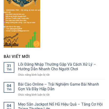
BÀI VIẾT MỚI
Lỗi Đăng Nhập Thường Gặp Và Cách Xử Lý –
31
Hướng Dẫn Nhanh Cho Người Chơi
Th5
ở
Chức năng bình luận bị tắt
Lỗi
Đăng
Bài Cào Online – Trải Nghiệm Game Bài Nhanh
04
Nhập
Gọn Và Đầy Hấp Dẫn
Th5
Thường
ở
Chức năng bình luận bị tắt
Gặp
Bài
Và
Cào
Mẹo Săn Jackpot Nổ Hũ Hiệu Quả – Tăng Cơ Hội
Cách
04
Online
Xử
Trúng Thưởng Lớn