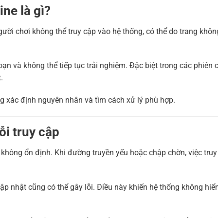
ne là gì?
ười chơi không thể truy cập vào hệ thống, có thể do trang không
ạn và không thể tiếp tục trải nghiệm. Đặc biệt trong các phiên 
.
ng xác định nguyên nhân và tìm cách xử lý phù hợp.
ỗi truy cập
không ổn định. Khi đường truyền yếu hoặc chập chờn, việc truy
cập nhật cũng có thể gây lỗi. Điều này khiến hệ thống không hiển
.