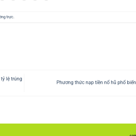
ờng trực
.
ỷ lệ trúng
Phương thức nạp tiền nổ hũ phổ biế
cam