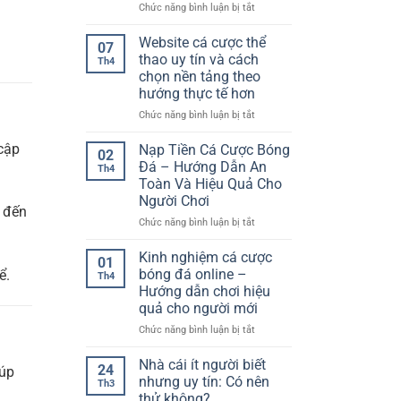
mới
hiệu
ở
Chức năng bình luận bị tắt
–
quả
Dự
Cách
đoán
Website cá cược thể
07
bắt
kết
thao uy tín và cách
Th4
đầu
quả
chọn nền tảng theo
đúng
bóng
hướng thực tế hơn
hướng
đá
hôm
ở
Chức năng bình luận bị tắt
nay
Website
–
cá
 cập
Nạp Tiền Cá Cược Bóng
02
Mô
cược
Đá – Hướng Dẫn An
Th4
hình
thể
Toàn Và Hiệu Quả Cho
suy
thao
Người Chơi
luận
uy
n đến
&
tín
ở
Chức năng bình luận bị tắt
xác
và
Nạp
suất
cách
Tiền
Kinh nghiệm cá cược
01
(thinking
chọn
Cá
bóng đá online –
ể.
Th4
like
nền
Cược
Hướng dẫn chơi hiệu
a
tảng
Bóng
quả cho người mới
model)
theo
Đá
hướng
–
ở
Chức năng bình luận bị tắt
thực
Hướng
Kinh
tế
Dẫn
nghiệm
Nhà cái ít người biết
24
iúp
hơn
An
cá
nhưng uy tín: Có nên
Th3
Toàn
cược
thử không?