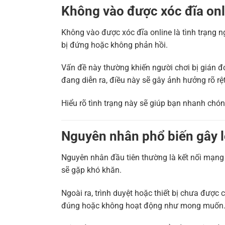
Không vào được xóc đĩa onli
Không vào được xóc đĩa online là tình trạng ng
bị đứng hoặc không phản hồi.
Vấn đề này thường khiến người chơi bị gián đo
đang diễn ra, điều này sẽ gây ảnh hưởng rõ rệt
Hiểu rõ tình trạng này sẽ giúp bạn nhanh chó
Nguyên nhân phổ biến gây l
Nguyên nhân đầu tiên thường là kết nối mạng 
sẽ gặp khó khăn.
Ngoài ra, trình duyệt hoặc thiết bị chưa được 
đúng hoặc không hoạt động như mong muốn