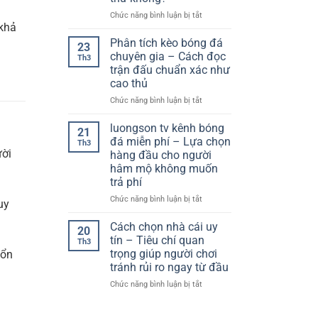
Và
bóng
Hiệu
ở
Chức năng bình luận bị tắt
đá
 khả
Quả
Nhà
online
Cho
cái
–
Phân tích kèo bóng đá
23
Người
ít
Hướng
chuyên gia – Cách đọc
Th3
Chơi
người
dẫn
trận đấu chuẩn xác như
biết
chơi
cao thủ
nhưng
hiệu
uy
quả
ở
Chức năng bình luận bị tắt
tín:
cho
Phân
Có
người
tích
luongson tv kênh bóng
21
nên
mới
kèo
đá miễn phí – Lựa chọn
Th3
thử
bóng
ười
hàng đầu cho người
không?
đá
hâm mộ không muốn
chuyên
trả phí
gia
–
ở
Chức năng bình luận bị tắt
uy
Cách
luongson
đọc
tv
Cách chọn nhà cái uy
20
trận
kênh
tín – Tiêu chí quan
Th3
đấu
bóng
trọng giúp người chơi
 ổn
chuẩn
đá
tránh rủi ro ngay từ đầu
xác
miễn
như
phí
ở
Chức năng bình luận bị tắt
cao
–
Cách
thủ
Lựa
chọn