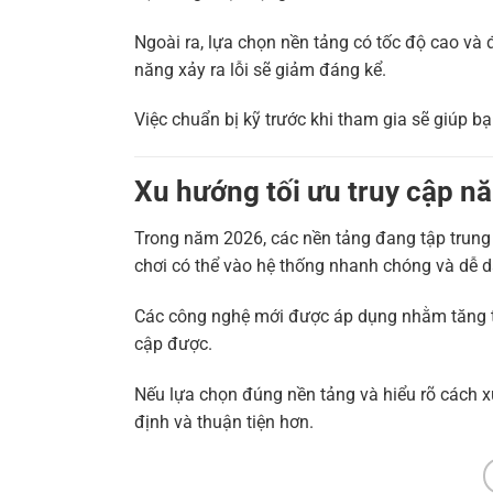
Ngoài ra, lựa chọn nền tảng có tốc độ cao và đ
năng xảy ra lỗi sẽ giảm đáng kể.
Việc chuẩn bị kỹ trước khi tham gia sẽ giúp b
Xu hướng tối ưu truy cập 
Trong năm 2026, các nền tảng đang tập trung c
chơi có thể vào hệ thống nhanh chóng và dễ 
Các công nghệ mới được áp dụng nhằm tăng tốc
cập được.
Nếu lựa chọn đúng nền tảng và hiểu rõ cách xử
định và thuận tiện hơn.