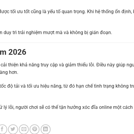
ược tối ưu tốt cũng là yếu tố quan trọng. Khi hệ thống ổn định,
ạn duy trì trải nghiệm mượt mà và không bị gián đoạn.
năm 2026
ải thiện khả năng truy cập và giảm thiểu lỗi. Điều này giúp ng
dàng hơn.
 độ tải và tối ưu hiệu năng, từ đó hạn chế tình trạng không tr
 lý lỗi, người chơi sẽ có thể tận hưởng xóc đĩa online một cách