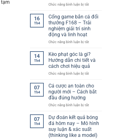
p tạm
Quả
Hấp
ở
Chức năng bình luận bị tắt
–
Dẫn
Các
Tăng
loại
Cổng game bắn cá đổi
16
Cơ
kèo
thưởng F168 – Trải
Th4
Hội
phổ
nghiệm giải trí sinh
Trúng
biến
động và linh hoạt
Thưởng
trong
Lớn
bóng
ở
Chức năng bình luận bị tắt
đá:
Cổng
Hướng
game
Kèo phạt góc là gì?
14
dẫn
bắn
Hướng dẫn chi tiết và
Th4
chi
cá
cách chơi hiệu quả
tiết
đổi
cho
ở
Chức năng bình luận bị tắt
thưởng
người
Kèo
F168
chơi
phạt
–
Cá cược an toàn cho
07
cá
góc
Trải
người mới – Cách bắt
Th4
cược
là
nghiệm
đầu đúng hướng
gì?
giải
ở
Chức năng bình luận bị tắt
Hướng
trí
Cá
dẫn
sinh
cược
chi
động
Dự đoán kết quả bóng
07
an
tiết
và
đá hôm nay – Mô hình
Th4
toàn
và
linh
suy luận & xác suất
cho
cách
hoạt
(thinking like a model)
người
chơi