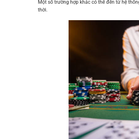
Một số trường hợp khác có thể đến từ hệ thống
thời.