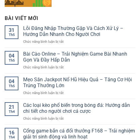
BÀI VIẾT MỚI
Lỗi Đăng Nhập Thường Gặp Và Cách Xử Lý –
31
Hướng Dẫn Nhanh Cho Người Chơi
Th5
ở
Chức năng bình luận bị tắt
Lỗi
Đăng
Bài Cào Online – Trải Nghiệm Game Bài Nhanh
04
Nhập
Gọn Và Đầy Hấp Dẫn
Th5
Thường
ở
Chức năng bình luận bị tắt
Gặp
Bài
Và
Cào
Mẹo Săn Jackpot Nổ Hũ Hiệu Quả – Tăng Cơ Hội
Cách
04
Online
Xử
Trúng Thưởng Lớn
Th5
–
Lý
ở
Chức năng bình luận bị tắt
Trải
–
Mẹo
Nghiệm
Hướng
Săn
Các loại kèo phổ biến trong bóng đá: Hướng dẫn
Game
Dẫn
21
Jackpot
Bài
chi tiết cho người chơi cá cược
Nhanh
Th4
Nổ
Nhanh
Cho
ở
Chức năng bình luận bị tắt
Hũ
Gọn
Người
Các
Hiệu
Và
Chơi
loại
Cổng game bắn cá đổi thưởng F168 – Trải nghiệm
Quả
Đầy
16
kèo
–
giải trí sinh động và linh hoạt
Hấp
Th4
phổ