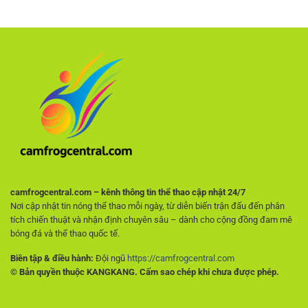
cái
Lựa
xác
uy
chọn
như
tín
hàng
cao
–
đầu
thủ
Tiêu
cho
chí
người
quan
hâm
trọng
mộ
giúp
không
người
muốn
chơi
trả
tránh
phí
rủi
ro
ngay
từ
đầu
camfrogcentral.com – kênh thông tin thể thao cập nhật 24/7
Nơi cập nhật tin nóng thể thao mỗi ngày, từ diễn biến trận đấu đến phân
tích chiến thuật và nhận định chuyên sâu – dành cho cộng đồng đam mê
bóng đá và thể thao quốc tế.
Biên tập & điều hành:
Đội ngũ
https://camfrogcentral.com
© Bản quyền thuộc KANGKANG. Cấm sao chép khi chưa được phép.