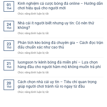
Tiền
Kinh nghiệm cá cược bóng đá online – Hướng dẫn
tín
suy
01
Cá
và
chơi hiệu quả cho người mới
luận
Th4
Cược
cách
&
ở
Chức năng bình luận bị tắt
Bóng
chọn
xác
Kinh
Đá
nền
suất
nghiệm
Nhà cái ít người biết nhưng uy tín: Có nên thử
–
tảng
24
(thinking
cá
Hướng
không?
theo
like
Th3
cược
Dẫn
hướng
a
ở
Chức năng bình luận bị tắt
bóng
An
thực
model)
Nhà
đá
Toàn
tế
cái
Phân tích kèo bóng đá chuyên gia – Cách đọc trận
online
Và
23
hơn
ít
–
đấu chuẩn xác như cao thủ
Hiệu
Th3
người
Hướng
Quả
ở
Chức năng bình luận bị tắt
biết
dẫn
Cho
Phân
nhưng
chơi
Người
tích
luongson tv kênh bóng đá miễn phí – Lựa chọn
uy
hiệu
21
Chơi
kèo
tín:
hàng đầu cho người hâm mộ không muốn trả phí
quả
Th3
bóng
Có
cho
ở
Chức năng bình luận bị tắt
đá
nên
người
luongson
chuyên
thử
mới
tv
Cách chọn nhà cái uy tín – Tiêu chí quan trọng
gia
không?
20
kênh
–
giúp người chơi tránh rủi ro ngay từ đầu
Th3
bóng
Cách
ở
Chức năng bình luận bị tắt
đá
đọc
Cách
miễn
trận
chọn
phí
đấu
nhà
–
chuẩn