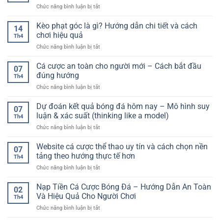
Tăng
Dẫn
ở
Chức năng bình luận bị tắt
biến
Cơ
Cổng
trong
Hội
game
Kèo phạt góc là gì? Hướng dẫn chi tiết và cách
bóng
Trúng
14
bắn
đá:
chơi hiệu quả
Thưởng
Th4
cá
Hướng
Lớn
ở
Chức năng bình luận bị tắt
đổi
dẫn
Kèo
thưởng
chi
phạt
Cá cược an toàn cho người mới – Cách bắt đầu
F168
tiết
07
góc
–
đúng hướng
cho
Th4
là
Trải
người
ở
Chức năng bình luận bị tắt
gì?
nghiệm
chơi
Cá
Hướng
giải
cá
cược
Dự đoán kết quả bóng đá hôm nay – Mô hình suy
dẫn
trí
07
cược
an
chi
luận & xác suất (thinking like a model)
sinh
Th4
toàn
tiết
động
ở
Chức năng bình luận bị tắt
cho
và
và
Dự
người
cách
linh
đoán
Website cá cược thể thao uy tín và cách chọn nền
mới
chơi
07
hoạt
kết
–
tảng theo hướng thực tế hơn
hiệu
Th4
quả
Cách
quả
ở
Chức năng bình luận bị tắt
bóng
bắt
Website
đá
đầu
cá
Nạp Tiền Cá Cược Bóng Đá – Hướng Dẫn An Toàn
hôm
đúng
02
cược
nay
Và Hiệu Quả Cho Người Chơi
hướng
Th4
thể
–
ở
Chức năng bình luận bị tắt
thao
Mô
Nạp
uy
hình