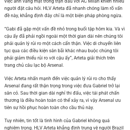
việc anh vắng mặt trong trận đấu với AC Milan khiến nhiều
người đặt câu hỏi. HLV Arteta đã nhanh chóng làm rõ vấn
đề này, khẳng định đây chỉ là một biện pháp phòng ngừa.
“Gabi đã gặp một vấn đề nhỏ trong buổi tập hôm kia. Và vì
cậu ấy đã phải ngồi ngoài một thời gian dài nên chúng tôi
phải quản lý rủi ro một cách cẩn thận. Việc di chuyển liên
tục qua các điều kiện sân bãi khác nhau buộc chúng tôi
phải giảm thiểu rủi ro với cậu ấy”, Arteta giải thích trên
trang chủ câu lạc bộ Arsenal.
Việc Arteta nhấn mạnh đến việc quản lý rủi ro cho thấy
Arsenal đang rất thận trọng trong việc đưa Gabriel trở lại
sân cỏ. Sau thời gian dài nghỉ thi đấu, việc tái phát chấn
thương là điều hoàn toàn có thể xảy ra, vì vậy Arsenal ưu
tiên sự hồi phục hoàn toàn cho cầu thủ này.
Tuy nhiên, tin tốt là tình hình của Gabriel không quá
nghiêm trọng. HLV Arteta khẳng định trung vệ người Brazil