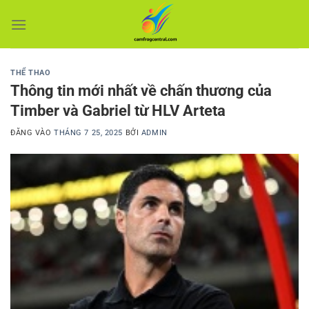
Bỏ
qua
nội
dung
THỂ THAO
Thông tin mới nhất về chấn thương của
Timber và Gabriel từ HLV Arteta
ĐĂNG VÀO
THÁNG 7 25, 2025
BỞI
ADMIN