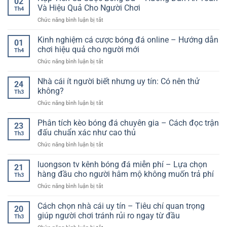
02
cược
nay
Và Hiệu Quả Cho Người Chơi
hướng
Th4
thể
–
ở
Chức năng bình luận bị tắt
thao
Mô
Nạp
uy
hình
Tiền
Kinh nghiệm cá cược bóng đá online – Hướng dẫn
tín
suy
01
Cá
và
chơi hiệu quả cho người mới
luận
Th4
Cược
cách
&
ở
Chức năng bình luận bị tắt
Bóng
chọn
xác
Kinh
Đá
nền
suất
nghiệm
Nhà cái ít người biết nhưng uy tín: Có nên thử
–
tảng
24
(thinking
cá
Hướng
không?
theo
like
Th3
cược
Dẫn
hướng
a
ở
Chức năng bình luận bị tắt
bóng
An
thực
model)
Nhà
đá
Toàn
tế
cái
Phân tích kèo bóng đá chuyên gia – Cách đọc trận
online
Và
23
hơn
ít
–
đấu chuẩn xác như cao thủ
Hiệu
Th3
người
Hướng
Quả
ở
Chức năng bình luận bị tắt
biết
dẫn
Cho
Phân
nhưng
chơi
Người
tích
luongson tv kênh bóng đá miễn phí – Lựa chọn
uy
hiệu
21
Chơi
kèo
tín:
hàng đầu cho người hâm mộ không muốn trả phí
quả
Th3
bóng
Có
cho
ở
Chức năng bình luận bị tắt
đá
nên
người
luongson
chuyên
thử
mới
tv
Cách chọn nhà cái uy tín – Tiêu chí quan trọng
gia
không?
20
kênh
–
giúp người chơi tránh rủi ro ngay từ đầu
Th3
bóng
Cách