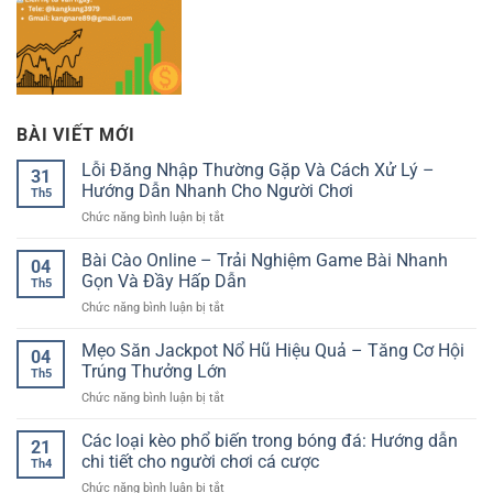
BÀI VIẾT MỚI
Lỗi Đăng Nhập Thường Gặp Và Cách Xử Lý –
31
Hướng Dẫn Nhanh Cho Người Chơi
Th5
ở
Chức năng bình luận bị tắt
Lỗi
Đăng
Bài Cào Online – Trải Nghiệm Game Bài Nhanh
04
Nhập
Gọn Và Đầy Hấp Dẫn
Th5
Thường
ở
Chức năng bình luận bị tắt
Gặp
Bài
Và
Cào
Mẹo Săn Jackpot Nổ Hũ Hiệu Quả – Tăng Cơ Hội
Cách
04
Online
Xử
Trúng Thưởng Lớn
Th5
–
Lý
ở
Chức năng bình luận bị tắt
Trải
–
Mẹo
Nghiệm
Hướng
Săn
Các loại kèo phổ biến trong bóng đá: Hướng dẫn
Game
Dẫn
21
Jackpot
Bài
chi tiết cho người chơi cá cược
Nhanh
Th4
Nổ
Nhanh
Cho
ở
Chức năng bình luận bị tắt
Hũ