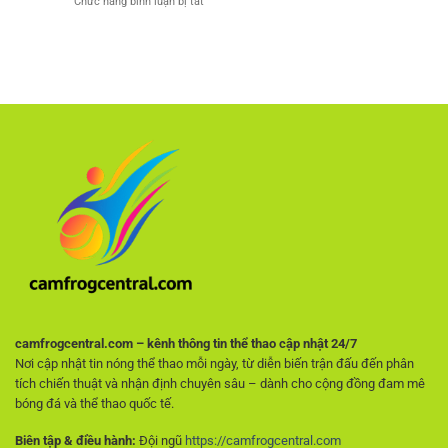
ở
Chức năng bình luận bị tắt
đá
đọc
Cách
miễn
trận
chọn
phí
đấu
nhà
–
chuẩn
cái
Lựa
xác
uy
chọn
như
tín
hàng
cao
–
đầu
thủ
Tiêu
cho
chí
người
quan
hâm
trọng
mộ
giúp
không
người
muốn
chơi
trả
tránh
phí
rủi
ro
ngay
từ
đầu
camfrogcentral.com – kênh thông tin thể thao cập nhật 24/7
Nơi cập nhật tin nóng thể thao mỗi ngày, từ diễn biến trận đấu đến phân
tích chiến thuật và nhận định chuyên sâu – dành cho cộng đồng đam mê
bóng đá và thể thao quốc tế.
Biên tập & điều hành:
Đội ngũ
https://camfrogcentral.com