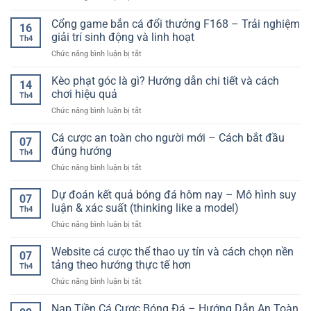
Gọn
Người
Các
Hiệu
Và
Chơi
loại
Cổng game bắn cá đổi thưởng F168 – Trải nghiệm
Quả
Đầy
16
kèo
–
giải trí sinh động và linh hoạt
Hấp
Th4
phổ
Tăng
Dẫn
ở
Chức năng bình luận bị tắt
biến
Cơ
Cổng
trong
Hội
game
Kèo phạt góc là gì? Hướng dẫn chi tiết và cách
bóng
Trúng
14
bắn
đá:
chơi hiệu quả
Thưởng
Th4
cá
Hướng
Lớn
ở
Chức năng bình luận bị tắt
đổi
dẫn
Kèo
thưởng
chi
phạt
Cá cược an toàn cho người mới – Cách bắt đầu
F168
tiết
07
góc
–
đúng hướng
cho
Th4
là
Trải
người
ở
Chức năng bình luận bị tắt
gì?
nghiệm
chơi
Cá
Hướng
giải
cá
cược
Dự đoán kết quả bóng đá hôm nay – Mô hình suy
dẫn
trí
07
cược
an
chi
luận & xác suất (thinking like a model)
sinh
Th4
toàn
tiết
động
ở
Chức năng bình luận bị tắt
cho
và
và
Dự
người
cách
linh
đoán
Website cá cược thể thao uy tín và cách chọn nền
mới
chơi
07
hoạt
kết
–
tảng theo hướng thực tế hơn
hiệu
Th4
quả
Cách
quả
ở
Chức năng bình luận bị tắt
bóng
bắt
Website
đá
đầu
cá
Nạp Tiền Cá Cược Bóng Đá – Hướng Dẫn An Toàn
hôm
đúng