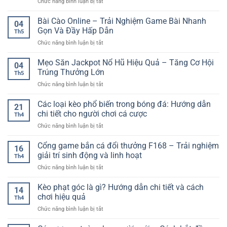
ở
Chức năng bình luận bị tắt
Lỗi
Đăng
Bài Cào Online – Trải Nghiệm Game Bài Nhanh
04
Nhập
Gọn Và Đầy Hấp Dẫn
Th5
Thường
ở
Chức năng bình luận bị tắt
Gặp
Bài
Và
Cào
Mẹo Săn Jackpot Nổ Hũ Hiệu Quả – Tăng Cơ Hội
Cách
04
Online
Xử
Trúng Thưởng Lớn
Th5
–
Lý
ở
Chức năng bình luận bị tắt
Trải
–
Mẹo
Nghiệm
Hướng
Săn
Các loại kèo phổ biến trong bóng đá: Hướng dẫn
Game
Dẫn
21
Jackpot
Bài
chi tiết cho người chơi cá cược
Nhanh
Th4
Nổ
Nhanh
Cho
ở
Chức năng bình luận bị tắt
Hũ
Gọn
Người
Các
Hiệu
Và
Chơi
loại
Cổng game bắn cá đổi thưởng F168 – Trải nghiệm
Quả
Đầy
16
kèo
–
giải trí sinh động và linh hoạt
Hấp
Th4
phổ
Tăng
Dẫn
ở
Chức năng bình luận bị tắt
biến
Cơ
Cổng
trong
Hội
game
Kèo phạt góc là gì? Hướng dẫn chi tiết và cách
bóng
Trúng
14
bắn
đá:
chơi hiệu quả
Thưởng
Th4
cá
Hướng
Lớn
ở
Chức năng bình luận bị tắt
đổi
dẫn
Kèo
thưởng
chi
phạt