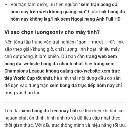
Với trận tâm điểm, ưu tiên nguồn “
xem trận bóng đá
hôm nay trên web không quảng cáo
” hoặc
link bóng đá
hôm nay không lag
/
link xem Ngoại hạng Anh Full HD
.
Vì sao chọn luongsontv cho máy tính?
Nền tảng tập trung vào trải nghiệm “gọn – mượt – rõ”: link
sắp theo giải/khung giờ, chất lượng linh hoạt, nhiều máy
chủ dự phòng, ít làm phiền. Dù bạn cần
trang web xem
bóng đá
,
website bóng đá nhanh nhất
, hay
trang xem
Champions League không quảng cáo
/
website xem trực
tiếp World Cup tốt nhất
, hệ sinh thái nội dung đều có sẵn
để bạn vào đúng trận
xem bóng đá trực tiếp hôm nay
chỉ
trong vài thao tác.
Tóm lại,
xem bóng đá trên máy tính
sẽ trọn vẹn khi bạn có
nguồn phát ổn định, hình ảnh rõ và dữ liệu cập nhật theo
thời gian thực. Với cấu trúc thông minh và hiệu năng tối ưu,