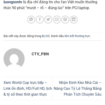
luongsontv
là địa chỉ đáng tin cho fan Việt muốn thưởng
thức 90 phút “mượt – rõ – đúng lúc” trên PC/laptop.
Bài viết này được đăng trong
BLOG
. Đánh dấu
liên kết thường trực
.
CTV_PBN
Xem World Cup trực tiếp –
Nhận Định Kèo Nhà Cái –
Link ổn định, HD/Full HD, lịch
Nâng Cao Tỷ Lệ Thắng Bằng
& tỷ số theo thời gian thực
Phân Tích Chuyên Sâu