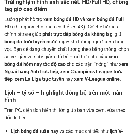
Trải nghiệm hình ảnh sắc nét: HD/Full HD, chống
lag giờ cao điểm
Luồng phát hỗ trợ
xem bóng đá HD
và
xem bóng đá Full
HD
(khi nguồn cho phép có thể lên 4K). Cơ chế tự điều
chỉnh bitrate giúp
phát trực tiếp bóng đá không lag
, giữ
bóng đá trực tuyến mượt
ngay khi lượng người xem tăng
vọt. Bạn dễ dàng chuyển chất lượng theo băng thông, chọn
server gần vị trí để giảm độ trễ – rất hợp nhu cầu
xem
bóng đá hôm nay tốc độ cao
cho các trận “nóng” như
xem
Ngoại hạng Anh trực tiếp
,
xem Champions League trực
tiếp
,
xem La Liga trực tuyến
hay
xem V-League online
.
Lịch – tỷ số – highlight đồng bộ trên một màn
hình
Trên PC, diện tích hiển thị lớn giúp bạn vừa xem, vừa theo
dõi dữ liệu:
Lịch bóng đá tuần nay
và các mục chi tiết như
lịch V-