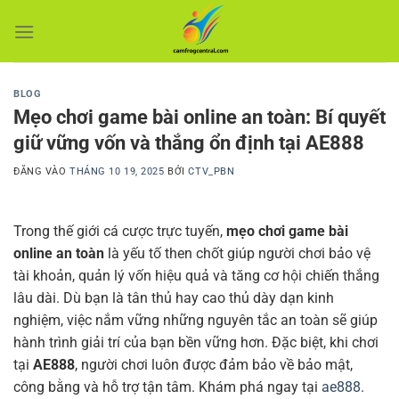
Bỏ
qua
nội
dung
BLOG
Mẹo chơi game bài online an toàn: Bí quyết
giữ vững vốn và thắng ổn định tại AE888
ĐĂNG VÀO
THÁNG 10 19, 2025
BỞI
CTV_PBN
Trong thế giới cá cược trực tuyến,
mẹo chơi game bài
online an toàn
là yếu tố then chốt giúp người chơi bảo vệ
tài khoản, quản lý vốn hiệu quả và tăng cơ hội chiến thắng
lâu dài. Dù bạn là tân thủ hay cao thủ dày dạn kinh
nghiệm, việc nắm vững những nguyên tắc an toàn sẽ giúp
hành trình giải trí của bạn bền vững hơn. Đặc biệt, khi chơi
tại
AE888
, người chơi luôn được đảm bảo về bảo mật,
công bằng và hỗ trợ tận tâm. Khám phá ngay tại
ae888
.