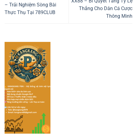
XX88 – Bí Quyết Tăng Tỷ Lệ
– Trải Nghiệm Sòng Bài
Thắng Cho Dân Cá Cược
Thực Thụ Tại 789CLUB
Thông Minh