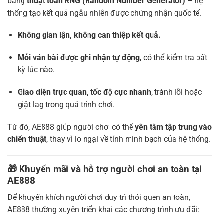
bằng
thuật toán RNG (Random Number Generator)
– hệ
thống tạo kết quả ngẫu nhiên được chứng nhận quốc tế.
Không gian lận, không can thiệp kết quả.
Mỗi ván bài được ghi nhận tự động
, có thể kiểm tra bất
kỳ lúc nào.
Giao diện trực quan, tốc độ cực nhanh
, tránh lỗi hoặc
giật lag trong quá trình chơi.
Từ đó, AE888 giúp người chơi có thể
yên tâm tập trung vào
chiến thuật
, thay vì lo ngại về tính minh bạch của hệ thống.
🎁 Khuyến mãi và hỗ trợ người chơi an toàn tại
AE888
Để khuyến khích người chơi duy trì thói quen an toàn,
AE888 thường xuyên triển khai các chương trình ưu đãi: