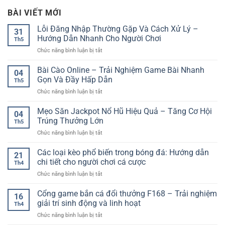
BÀI VIẾT MỚI
Lỗi Đăng Nhập Thường Gặp Và Cách Xử Lý –
31
Hướng Dẫn Nhanh Cho Người Chơi
Th5
ở
Chức năng bình luận bị tắt
Lỗi
Đăng
Bài Cào Online – Trải Nghiệm Game Bài Nhanh
04
Nhập
Gọn Và Đầy Hấp Dẫn
Th5
Thường
ở
Chức năng bình luận bị tắt
Gặp
Bài
Và
Cào
Mẹo Săn Jackpot Nổ Hũ Hiệu Quả – Tăng Cơ Hội
Cách
04
Online
Xử
Trúng Thưởng Lớn
Th5
–
Lý
ở
Chức năng bình luận bị tắt
Trải
–
Mẹo
Nghiệm
Hướng
Săn
Các loại kèo phổ biến trong bóng đá: Hướng dẫn
Game
Dẫn
21
Jackpot
Bài
chi tiết cho người chơi cá cược
Nhanh
Th4
Nổ
Nhanh
Cho
ở
Chức năng bình luận bị tắt
Hũ
Gọn
Người
Các
Hiệu
Và
Chơi
loại
Cổng game bắn cá đổi thưởng F168 – Trải nghiệm
Quả
Đầy
16
kèo
–
giải trí sinh động và linh hoạt
Hấp
Th4
phổ
Tăng
Dẫn
ở
Chức năng bình luận bị tắt
biến
Cơ
Cổng
trong