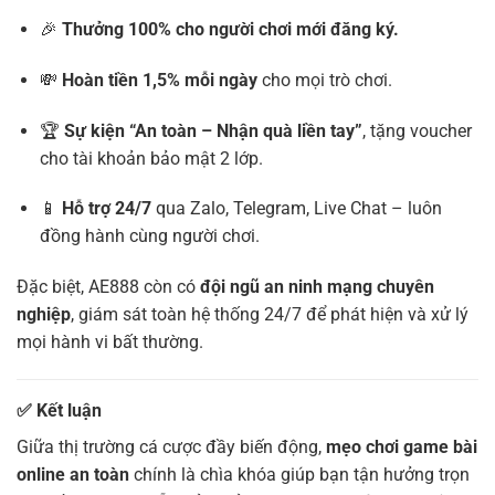
🎉
Thưởng 100% cho người chơi mới đăng ký.
💸
Hoàn tiền 1,5% mỗi ngày
cho mọi trò chơi.
🏆
Sự kiện “An toàn – Nhận quà liền tay”
, tặng voucher
cho tài khoản bảo mật 2 lớp.
📱
Hỗ trợ 24/7
qua Zalo, Telegram, Live Chat – luôn
đồng hành cùng người chơi.
Đặc biệt, AE888 còn có
đội ngũ an ninh mạng chuyên
nghiệp
, giám sát toàn hệ thống 24/7 để phát hiện và xử lý
mọi hành vi bất thường.
✅
Kết luận
Giữa thị trường cá cược đầy biến động,
mẹo chơi game bài
online an toàn
chính là chìa khóa giúp bạn tận hưởng trọn