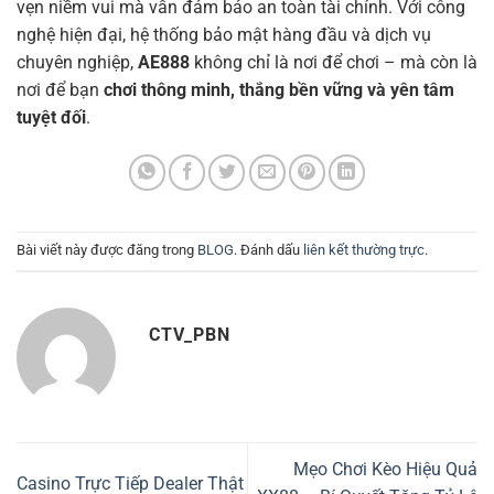
vẹn niềm vui mà vẫn đảm bảo an toàn tài chính. Với công
nghệ hiện đại, hệ thống bảo mật hàng đầu và dịch vụ
chuyên nghiệp,
AE888
không chỉ là nơi để chơi – mà còn là
nơi để bạn
chơi thông minh, thắng bền vững và yên tâm
tuyệt đối
.
Bài viết này được đăng trong
BLOG
. Đánh dấu
liên kết thường trực
.
CTV_PBN
Mẹo Chơi Kèo Hiệu Quả
Casino Trực Tiếp Dealer Thật