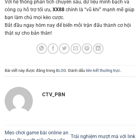
Với hệ thống phân tích chuyên sâu, dữ liệu minh bạch và
công cụ hỗ trợ tối ưu,
XX88
chính là “vũ khí” mạnh mẽ giúp
bạn làm chủ mọi kèo cược.
Bắt đầu ngay hôm nay để biến mỗi trận đấu thành cơ hội
thật sự cho bản thân!
Bài viết này được đăng trong
BLOG
. Đánh dấu
liên kết thường trực
.
CTV_PBN
Mẹo chơi game bài online an
Trải nghiệm mượt mà với link