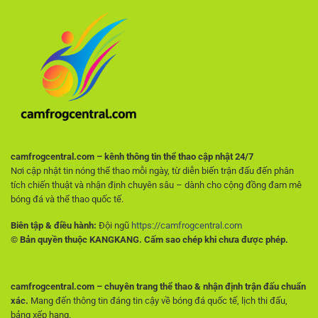
thủ
Tiêu
cho
chí
người
quan
hâm
trọng
mộ
giúp
không
người
muốn
chơi
trả
tránh
phí
rủi
ro
ngay
từ
đầu
camfrogcentral.com – kênh thông tin thể thao cập nhật 24/7
Nơi cập nhật tin nóng thể thao mỗi ngày, từ diễn biến trận đấu đến phân
tích chiến thuật và nhận định chuyên sâu – dành cho cộng đồng đam mê
bóng đá và thể thao quốc tế.
Biên tập & điều hành:
Đội ngũ
https://camfrogcentral.com
© Bản quyền thuộc KANGKANG. Cấm sao chép khi chưa được phép.
camfrogcentral.com – chuyên trang thể thao & nhận định trận đấu chuẩn
xác.
Mang đến thông tin đáng tin cậy về bóng đá quốc tế, lịch thi đấu,
bảng xếp hạng.