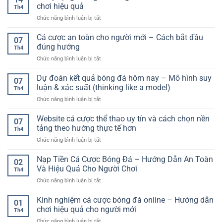
bắn
đá:
chơi hiệu quả
Thưởng
Th4
cá
Hướng
Lớn
ở
Chức năng bình luận bị tắt
đổi
dẫn
Kèo
thưởng
chi
phạt
Cá cược an toàn cho người mới – Cách bắt đầu
F168
tiết
07
góc
–
đúng hướng
cho
Th4
là
Trải
người
ở
Chức năng bình luận bị tắt
gì?
nghiệm
chơi
Cá
Hướng
giải
cá
cược
Dự đoán kết quả bóng đá hôm nay – Mô hình suy
dẫn
trí
07
cược
an
chi
luận & xác suất (thinking like a model)
sinh
Th4
toàn
tiết
động
ở
Chức năng bình luận bị tắt
cho
và
và
Dự
người
cách
linh
đoán
Website cá cược thể thao uy tín và cách chọn nền
mới
chơi
07
hoạt
kết
–
tảng theo hướng thực tế hơn
hiệu
Th4
quả
Cách
quả
ở
Chức năng bình luận bị tắt
bóng
bắt
Website
đá
đầu
cá
Nạp Tiền Cá Cược Bóng Đá – Hướng Dẫn An Toàn
hôm
đúng
02
cược
nay
Và Hiệu Quả Cho Người Chơi
hướng
Th4
thể
–
ở
Chức năng bình luận bị tắt
thao
Mô
Nạp
uy
hình
Tiền
Kinh nghiệm cá cược bóng đá online – Hướng dẫn
tín
suy
01
Cá
và
chơi hiệu quả cho người mới
luận
Th4
Cược
cách
&
ở
Chức năng bình luận bị tắt