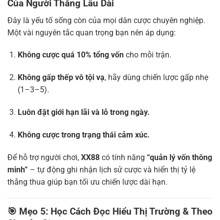
Của Người Thắng Lâu Dài
Đây là yếu tố sống còn của mọi dân cược chuyên nghiệp.
Một vài nguyên tắc quan trọng bạn nên áp dụng:
Không cược quá 10% tổng vốn
cho mỗi trận.
Không gấp thếp vô tội vạ
, hãy dùng chiến lược gấp nhẹ
(1–3–5).
Luôn đặt giới hạn lãi và lỗ trong ngày.
Không cược trong trạng thái cảm xúc.
Để hỗ trợ người chơi,
XX88
có tính năng
“quản lý vốn thông
minh”
– tự động ghi nhận lịch sử cược và hiển thị tỷ lệ
thắng thua giúp bạn tối ưu chiến lược dài hạn.
🎯 Mẹo 5: Học Cách Đọc Hiểu Thị Trường & Theo