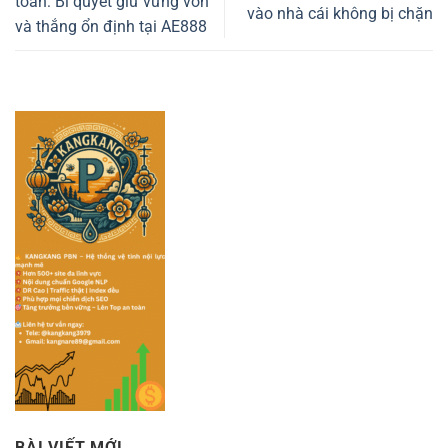
toàn: Bí quyết giữ vững vốn
vào nhà cái không bị chặn
và thắng ổn định tại AE888
BÀI VIẾT MỚI