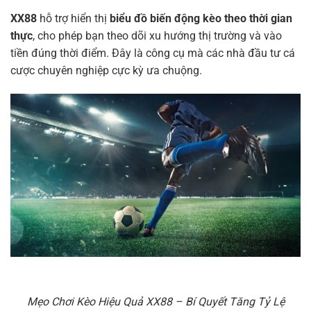
XX88
hỗ trợ hiển thị
biểu đồ biến động kèo theo thời gian
thực
, cho phép bạn theo dõi xu hướng thị trường và vào
tiền đúng thời điểm. Đây là công cụ mà các nhà đầu tư cá
cược chuyên nghiệp cực kỳ ưa chuộng.
Mẹo Chơi Kèo Hiệu Quả XX88 – Bí Quyết Tăng Tỷ Lệ